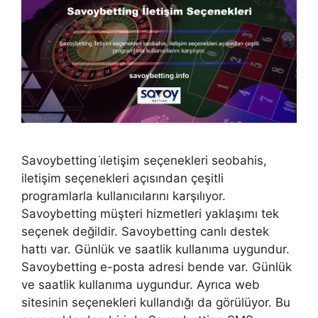
Savoybetting i̇letişim seçenekleri seobahis,
iletişim seçenekleri açısından çeşitli
programlarla kullanıcılarını karşılıyor.
Savoybetting müşteri hizmetleri yaklaşımı tek
seçenek değildir. Savoybetting canlı destek
hattı var. Günlük ve saatlik kullanıma uygundur.
Savoybetting e-posta adresi bende var. Günlük
ve saatlik kullanıma uygundur. Ayrıca web
sitesinin seçenekleri kullandığı da görülüyor. Bu