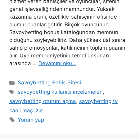
hizmet veren bahisçiler ve oyuncular, sitenin
genel işlevselliğinden memnundur. Yüksek
kazanma oranı, özellikle bahisçinin ofisinde
olumlu puanlar getirir. Birçok oyuncunun
Savoybetting bonus kataloğundan memnun
olduğunu söyleyebiliriz. Daha yüksek üst sınıra
sahip promosyonlar, katılımcının toplam puanını
alır. Üye memnuniyetinin temel unsurları
arasında …
Devamını oku…
Kategoriler
Savoybetting Bahis Sitesi
Etiketler
savoybetting kullanıcı i̇ncelemeleri
,
savoybetting oturum açma
,
savoybetting tv
canli maç izle
Yorum yap