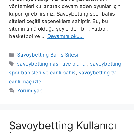
yöntemleri kullanarak devam eden oyunlar için
kupon girebilirsiniz. Savoybetting spor bahis
siteleri çeşitli seçeneklere sahiptir. Bu, bu
sitenin ünlü olduğu şeylerden biri. Futbol, ​​
basketbol ve …
Devamını oku…
Kategoriler
Savoybetting Bahis Sitesi
Etiketler
savoybetting nasıl üye olunur
,
savoybetting
spor bahisleri ve canlı bahis
,
savoybetting tv
canli maç izle
Yorum yap
Savoybetting Kullanıcı