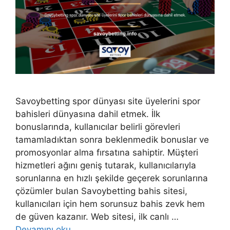
Savoybetting spor dünyası site üyelerini spor
bahisleri dünyasına dahil etmek. İlk
bonuslarında, kullanıcılar belirli görevleri
tamamladıktan sonra beklenmedik bonuslar ve
promosyonlar alma fırsatına sahiptir. Müşteri
hizmetleri ağını geniş tutarak, kullanıcılarıyla
sorunlarına en hızlı şekilde geçerek sorunlarına
çözümler bulan Savoybetting bahis sitesi,
kullanıcıları için hem sorunsuz bahis zevk hem
de güven kazanır. Web sitesi, ilk canlı …
Devamını oku…