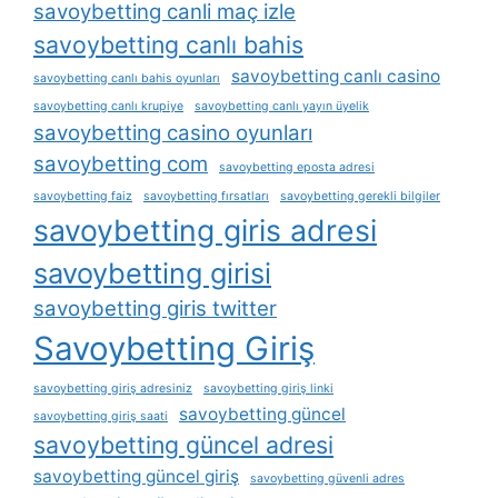
savoybetting canli maç izle
savoybetting canlı bahis
savoybetting canlı casino
savoybetting canlı bahis oyunları
savoybetting canlı krupiye
savoybetting canlı yayın üyelik
savoybetting casino oyunları
savoybetting com
savoybetting eposta adresi
savoybetting faiz
savoybetting fırsatları
savoybetting gerekli bilgiler
savoybetting giris adresi
savoybetting girisi
savoybetting giris twitter
Savoybetting Giriş
savoybetting giriş adresiniz
savoybetting giriş linki
savoybetting güncel
savoybetting giriş saati
savoybetting güncel adresi
savoybetting güncel giriş
savoybetting güvenli adres