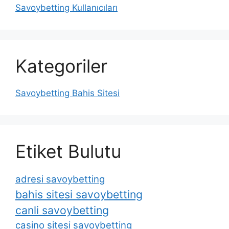
Savoybetting Kullanıcıları
Kategoriler
Savoybetting Bahis Sitesi
Etiket Bulutu
adresi savoybetting
bahis sitesi savoybetting
canli savoybetting
casino sitesi savoybetting