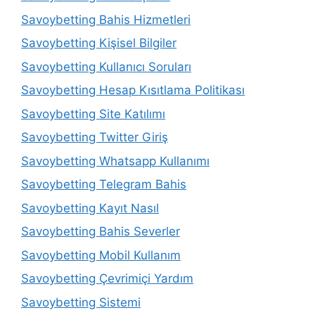
Savoybetting Bahis Hizmetleri
Savoybetting Kişisel Bilgiler
Savoybetting Kullanıcı Soruları
Savoybetting Hesap Kısıtlama Politikası
Savoybetting Site Katılımı
Savoybetting Twitter Giriş
Savoybetting Whatsapp Kullanımı
Savoybetting Telegram Bahis
Savoybetting Kayıt Nasıl
Savoybetting Bahis Severler
Savoybetting Mobil Kullanım
Savoybetting Çevrimiçi Yardım
Savoybetting Sistemi