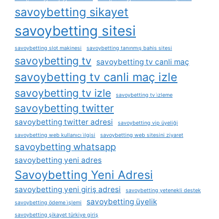
savoybetting sikayet
savoybetting sitesi
savoybetting slot makinesi
savoybetting tanınmış bahis sitesi
savoybetting tv
savoybetting tv canli maç
savoybetting tv canli maç izle
savoybetting tv izle
savoybetting tv i̇zleme
savoybetting twitter
savoybetting twitter adresi
savoybetting vip üyeliği
savoybetting web kullanıcı i̇lgisi
savoybetting web sitesini ziyaret
savoybetting whatsapp
savoybetting yeni adres
Savoybetting Yeni Adresi
savoybetting yeni giriş adresi
savoybetting yetenekli destek
savoybetting üyelik
savoybetting ödeme i̇şlemi
savoybetting şikayet türkiye giriş