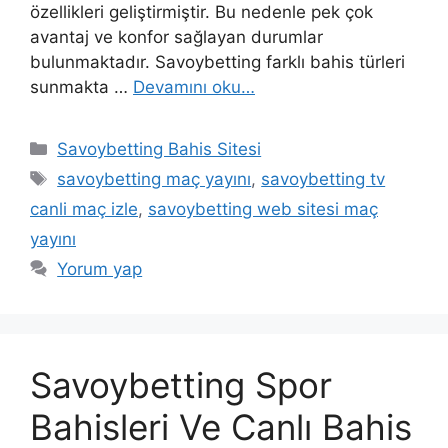
özellikleri geliştirmiştir. Bu nedenle pek çok
avantaj ve konfor sağlayan durumlar
bulunmaktadır. Savoybetting farklı bahis türleri
sunmakta …
Devamını oku…
Kategoriler
Savoybetting Bahis Sitesi
Etiketler
savoybetting maç yayını
,
savoybetting tv
canli maç izle
,
savoybetting web sitesi maç
yayını
Yorum yap
Savoybetting Spor
Bahisleri Ve Canlı Bahis