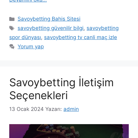
Kategoriler
Savoybetting Bahis Sitesi
Etiketler
savoybetting güvenilir bilgi
,
savoybetting
spor dünyası
,
savoybetting tv canli maç izle
Yorum yap
Savoybetting İletişim
Seçenekleri
13 Ocak 2024
Yazarı:
admin