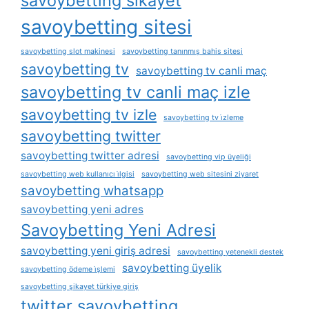
savoybetting sikayet
savoybetting sitesi
savoybetting slot makinesi
savoybetting tanınmış bahis sitesi
savoybetting tv
savoybetting tv canli maç
savoybetting tv canli maç izle
savoybetting tv izle
savoybetting tv i̇zleme
savoybetting twitter
savoybetting twitter adresi
savoybetting vip üyeliği
savoybetting web kullanıcı i̇lgisi
savoybetting web sitesini ziyaret
savoybetting whatsapp
savoybetting yeni adres
Savoybetting Yeni Adresi
savoybetting yeni giriş adresi
savoybetting yetenekli destek
savoybetting üyelik
savoybetting ödeme i̇şlemi
savoybetting şikayet türkiye giriş
twitter savoybetting