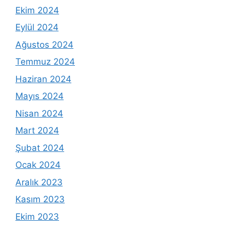
Ekim 2024
Eylül 2024
Ağustos 2024
Temmuz 2024
Haziran 2024
Mayıs 2024
Nisan 2024
Mart 2024
Şubat 2024
Ocak 2024
Aralık 2023
Kasım 2023
Ekim 2023