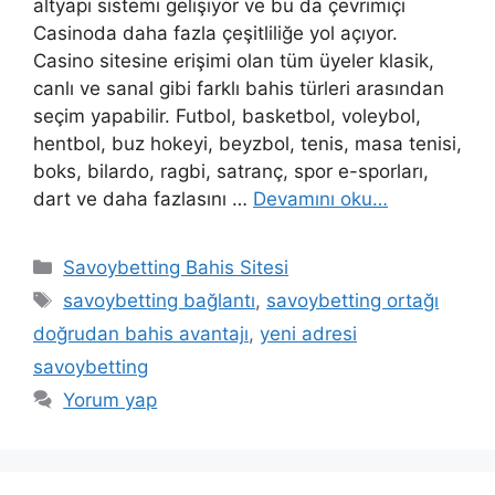
altyapı sistemi gelişiyor ve bu da çevrimiçi
Casinoda daha fazla çeşitliliğe yol açıyor.
Casino sitesine erişimi olan tüm üyeler klasik,
canlı ve sanal gibi farklı bahis türleri arasından
seçim yapabilir. Futbol, ​​basketbol, ​​voleybol,
hentbol, ​​buz hokeyi, beyzbol, tenis, masa tenisi,
boks, bilardo, ragbi, satranç, spor e-sporları,
dart ve daha fazlasını …
Devamını oku…
Kategoriler
Savoybetting Bahis Sitesi
Etiketler
savoybetting bağlantı
,
savoybetting ortağı
doğrudan bahis avantajı
,
yeni adresi
savoybetting
Yorum yap