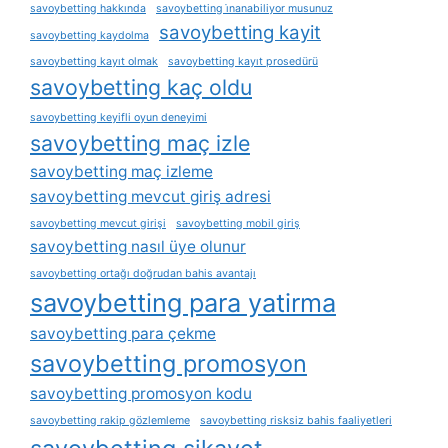
savoybetting hakkında
savoybetting i̇nanabiliyor musunuz
savoybetting kayit
savoybetting kaydolma
savoybetting kayıt olmak
savoybetting kayıt prosedürü
savoybetting kaç oldu
savoybetting keyifli oyun deneyimi
savoybetting maç izle
savoybetting maç izleme
savoybetting mevcut giriş adresi
savoybetting mevcut girişi
savoybetting mobil giriş
savoybetting nasıl üye olunur
savoybetting ortağı doğrudan bahis avantajı
savoybetting para yatirma
savoybetting para çekme
savoybetting promosyon
savoybetting promosyon kodu
savoybetting rakip gözlemleme
savoybetting risksiz bahis faaliyetleri