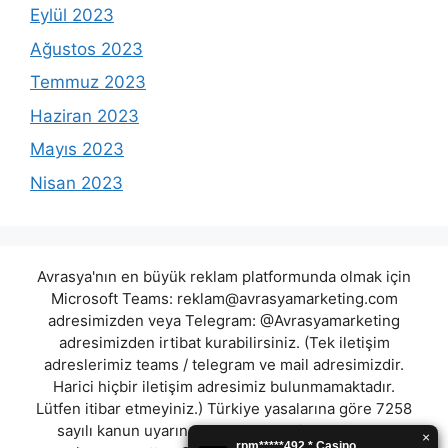
Eylül 2023
Ağustos 2023
Temmuz 2023
Haziran 2023
Mayıs 2023
Nisan 2023
Avrasya'nın en büyük reklam platformunda olmak için
Microsoft Teams:
reklam@avrasyamarketing.com
adresimizden veya Telegram: @Avrasyamarketing
adresimizden irtibat kurabilirsiniz. (Tek iletişim
adreslerimiz teams / telegram ve mail adresimizdir.
Harici hiçbir iletişim adresimiz bulunmamaktadır.
Lütfen itibar etmeyiniz.) Türkiye yasalarına göre 7258
sayılı kanun uyarınca yasa dışı bahis oynamanın