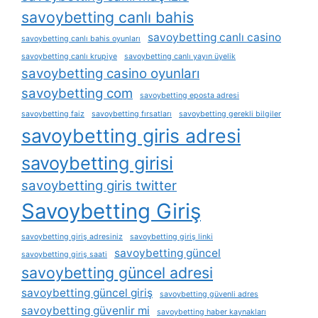
savoybetting canlı bahis
savoybetting canlı casino
savoybetting canlı bahis oyunları
savoybetting canlı krupiye
savoybetting canlı yayın üyelik
savoybetting casino oyunları
savoybetting com
savoybetting eposta adresi
savoybetting faiz
savoybetting fırsatları
savoybetting gerekli bilgiler
savoybetting giris adresi
savoybetting girisi
savoybetting giris twitter
Savoybetting Giriş
savoybetting giriş adresiniz
savoybetting giriş linki
savoybetting güncel
savoybetting giriş saati
savoybetting güncel adresi
savoybetting güncel giriş
savoybetting güvenli adres
savoybetting güvenlir mi
savoybetting haber kaynakları