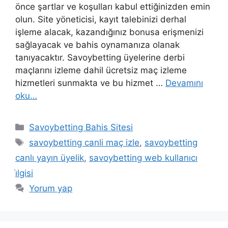
önce şartlar ve koşulları kabul ettiğinizden emin
olun. Site yöneticisi, kayıt talebinizi derhal
işleme alacak, kazandığınız bonusa erişmenizi
sağlayacak ve bahis oynamanıza olanak
tanıyacaktır. Savoybetting üyelerine derbi
maçlarını izleme dahil ücretsiz maç izleme
hizmetleri sunmakta ve bu hizmet …
Devamını
oku…
Kategoriler
Savoybetting Bahis Sitesi
Etiketler
savoybetting canli maç izle
,
savoybetting
canlı yayın üyelik
,
savoybetting web kullanıcı
i̇lgisi
Yorum yap