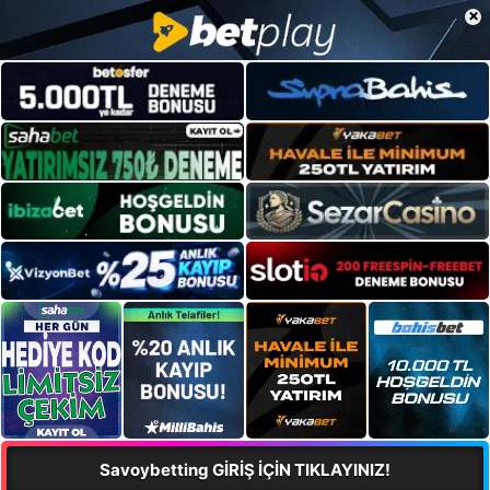
×
Savoybetting GİRİŞ İÇİN TIKLAYINIZ!