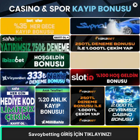
×
Savoybetting GİRİŞ İÇİN TIKLAYINIZ!