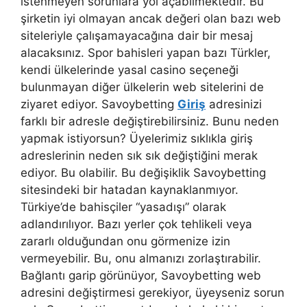
istenmeyen sorunlara yol açabilmektedir. Bu
şirketin iyi olmayan ancak değeri olan bazı web
siteleriyle çalışamayacağına dair bir mesaj
alacaksınız. Spor bahisleri yapan bazı Türkler,
kendi ülkelerinde yasal casino seçeneği
bulunmayan diğer ülkelerin web sitelerini de
ziyaret ediyor. Savoybetting
Giriş
adresinizi
farklı bir adresle değiştirebilirsiniz. Bunu neden
yapmak istiyorsun? Üyelerimiz sıklıkla giriş
adreslerinin neden sık sık değiştiğini merak
ediyor. Bu olabilir. Bu değişiklik Savoybetting
sitesindeki bir hatadan kaynaklanmıyor.
Türkiye’de bahisçiler “yasadışı” olarak
adlandırılıyor. Bazı yerler çok tehlikeli veya
zararlı olduğundan onu görmenize izin
vermeyebilir. Bu, onu almanızı zorlaştırabilir.
Bağlantı garip görünüyor, Savoybetting web
adresini değiştirmesi gerekiyor, üyeyseniz sorun