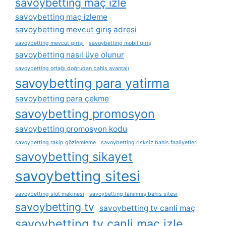
savoybetting maç izle
savoybetting maç izleme
savoybetting mevcut giriş adresi
savoybetting mevcut girişi
savoybetting mobil giriş
savoybetting nasıl üye olunur
savoybetting ortağı doğrudan bahis avantajı
savoybetting para yatirma
savoybetting para çekme
savoybetting promosyon
savoybetting promosyon kodu
savoybetting rakip gözlemleme
savoybetting risksiz bahis faaliyetleri
savoybetting sikayet
savoybetting sitesi
savoybetting slot makinesi
savoybetting tanınmış bahis sitesi
savoybetting tv
savoybetting tv canli maç
savoybetting tv canli maç izle