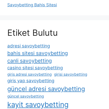
Savoybetting Bahis Sitesi
Etiket Bulutu
adresi savoybetting
bahis sitesi savoybetting
canli savoybetting
casino sitesi savoybetting
giris adresi savoybetting
girisi savoybetting
giris yap savoybetting
güncel adresi savoybetting
güncel savoybetting
kayit savoybetting