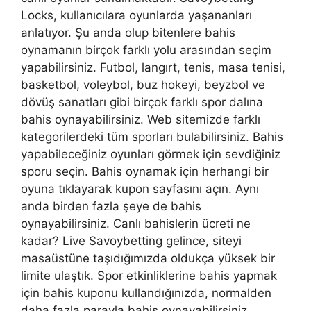
Locks, kullanıcılara oyunlarda yaşananları
anlatıyor. Şu anda olup bitenlere bahis
oynamanın birçok farklı yolu arasından seçim
yapabilirsiniz. Futbol, langırt, tenis, masa tenisi,
basketbol, voleybol, buz hokeyi, beyzbol ve
dövüş sanatları gibi birçok farklı spor dalına
bahis oynayabilirsiniz. Web sitemizde farklı
kategorilerdeki tüm sporları bulabilirsiniz. Bahis
yapabileceğiniz oyunları görmek için sevdiğiniz
sporu seçin. Bahis oynamak için herhangi bir
oyuna tıklayarak kupon sayfasını açın. Aynı
anda birden fazla şeye de bahis
oynayabilirsiniz. Canlı bahislerin ücreti ne
kadar? Live Savoybetting gelince, siteyi
masaüstüne taşıdığımızda oldukça yüksek bir
limite ulaştık. Spor etkinliklerine bahis yapmak
için bahis kuponu kullandığınızda, normalden
daha fazla parayla bahis oynayabilirsiniz.