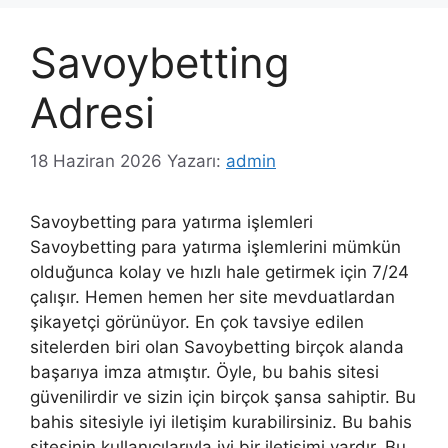
Savoybetting
Adresi
18 Haziran 2026
Yazarı:
admin
Savoybetting para yatırma işlemleri
Savoybetting para yatırma işlemlerini mümkün
olduğunca kolay ve hızlı hale getirmek için 7/24
çalışır. Hemen hemen her site mevduatlardan
şikayetçi görünüyor. En çok tavsiye edilen
sitelerden biri olan Savoybetting birçok alanda
başarıya imza atmıştır. Öyle, bu bahis sitesi
güvenilirdir ve sizin için birçok şansa sahiptir. Bu
bahis sitesiyle iyi iletişim kurabilirsiniz. Bu bahis
sitesinin kullanıcılarıyla iyi bir iletişimi vardır. Bu