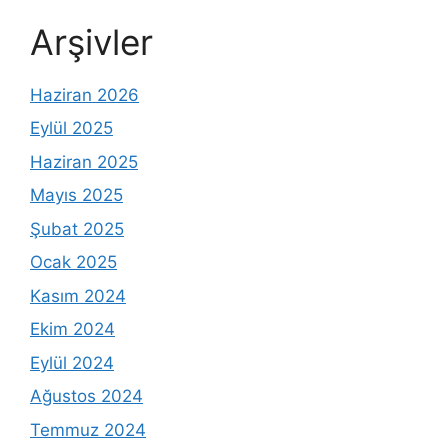
Arşivler
Haziran 2026
Eylül 2025
Haziran 2025
Mayıs 2025
Şubat 2025
Ocak 2025
Kasım 2024
Ekim 2024
Eylül 2024
Ağustos 2024
Temmuz 2024