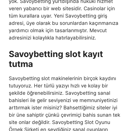
yok. Savoybetting yurtdışında hukuki hizmet
veren yabancı bir web sitesidir. Casinolar için
tüm kurallara uyar. Yeni Savoybetting giriş
adresi, üye olarak bu sorunlardan kaçınmanıza
yardımcı olmak için tasarlanmıştır. Mevcut
adresinizi kolaylıkla hatırlayabilirsiniz.
Savoybetting slot kayıt
tutma
Savoybetting slot makinelerinin birçok kaydını
tutuyoruz. Her türlü yazıyı hızlı ve kolay bir
şekilde öğrenebilirsiniz. Savoybetting sanal
bahisleri ile gelir seviyenizi ve memnuniyetinizi
arttırmak ister misiniz? Bahsettiğimiz siteler iyi
bir üne sahiptir çünkü çevrimiçi bahis sunan tek
site onlar değildir. Savoybetting Slot Oyunu
Örnek Şirketi en sevdiğiniz sanal oyunların