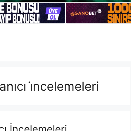
anıcı i̇ncelemeleri
cı İncelemeleri