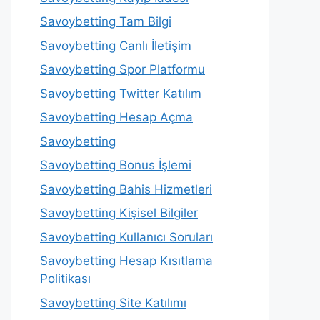
Savoybetting Tam Bilgi
Savoybetting Canlı İletişim
Savoybetting Spor Platformu
Savoybetting Twitter Katılım
Savoybetting Hesap Açma
Savoybetting
Savoybetting Bonus İşlemi
Savoybetting Bahis Hizmetleri
Savoybetting Kişisel Bilgiler
Savoybetting Kullanıcı Soruları
Savoybetting Hesap Kısıtlama
Politikası
Savoybetting Site Katılımı