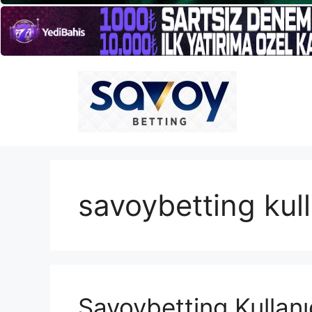
İçeriğe
atla
savoybetting kull
Savoybetting Kullanı