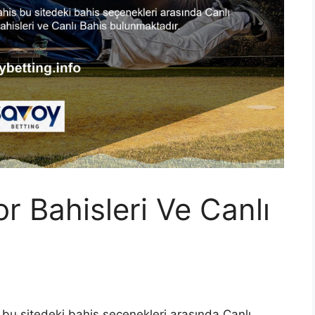
r Bahisleri Ve Canlı
 bu sitedeki bahis seçenekleri arasında Canlı