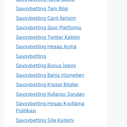
Savoybetting Tam Bilgi
Savoybetting Canlı İletişim
Savoybetting Spor Platformu
Savoybetting Twitter Katılım
Savoybetting Hesap Açma
Savoybetting
Savoybetting Bonus İşlemi
Savoybetting Bahis Hizmetleri
Savoybetting Kişisel Bilgiler
Savoybetting Kullanıcı Soruları
Savoybetting Hesap Kısıtlama
Politikası
Savoybetting Site Katılımı