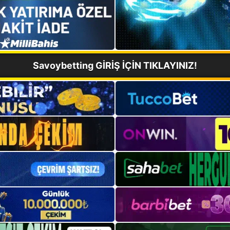
Savoybetting GİRİŞ İÇİN TIKLAYINIZ!