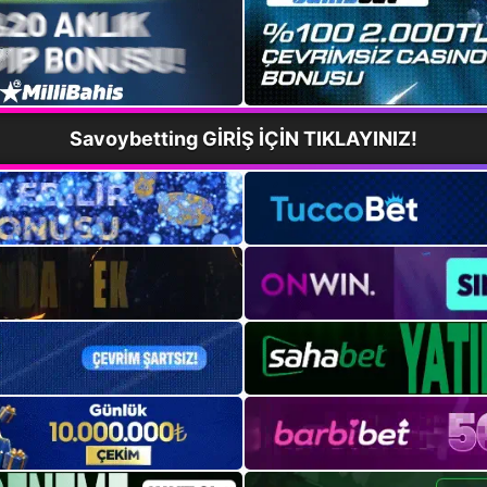
Savoybetting GİRİŞ İÇİN TIKLAYINIZ!