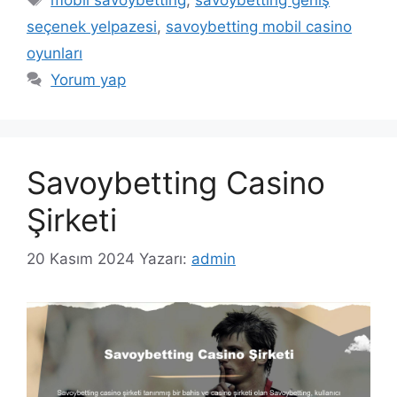
seçenek yelpazesi
,
savoybetting mobil casino
oyunları
Yorum yap
Savoybetting Casino
Şirketi
20 Kasım 2024
Yazarı:
admin