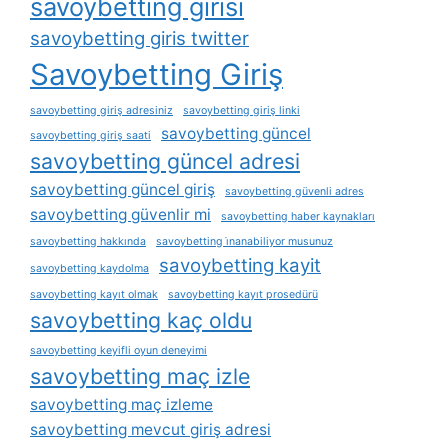
savoybetting girisi
savoybetting giris twitter
Savoybetting Giriş
savoybetting giriş adresiniz
savoybetting giriş linki
savoybetting güncel
savoybetting giriş saati
savoybetting güncel adresi
savoybetting güncel giriş
savoybetting güvenli adres
savoybetting güvenlir mi
savoybetting haber kaynakları
savoybetting hakkında
savoybetting i̇nanabiliyor musunuz
savoybetting kayit
savoybetting kaydolma
savoybetting kayıt olmak
savoybetting kayıt prosedürü
savoybetting kaç oldu
savoybetting keyifli oyun deneyimi
savoybetting maç izle
savoybetting maç izleme
savoybetting mevcut giriş adresi