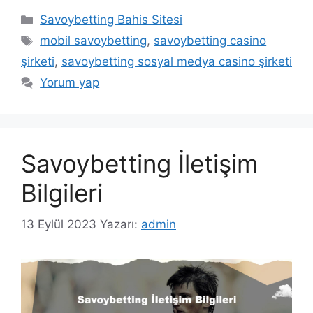
Kategoriler
Savoybetting Bahis Sitesi
Etiketler
mobil savoybetting
,
savoybetting casino
şirketi
,
savoybetting sosyal medya casino şirketi
Yorum yap
Savoybetting İletişim
Bilgileri
13 Eylül 2023
Yazarı:
admin