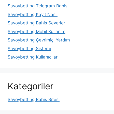
Savoybetting Telegram Bahis
Savoybetting Kayıt Nasıl
Savoybetting Bahis Severler
Savoybetting Mobil Kullanım
Savoybetting Çevrimiçi Yardım
Savoybetting Sistemi
Savoybetting Kullanıcıları
Kategoriler
Savoybetting Bahis Sitesi