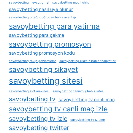
savoybetting mevcut girişi
savoybetting mobil giriş
savoybetting nasıl üye olunur
savoybetting ortağı doğrudan bahis avantajı
savoybetting para yatirma
savoybetting para çekme
savoybetting promosyon
savoybetting promosyon kodu
savoybetting rakip gözlemleme
savoybetting risksiz bahis faaliyetleri
savoybetting sikayet
savoybetting sitesi
savoybetting slot makinesi
savoybetting tanınmış bahis sitesi
savoybetting tv
savoybetting tv canli maç
savoybetting tv canli maç izle
savoybetting tv izle
savoybetting tv i̇zleme
savoybetting twitter