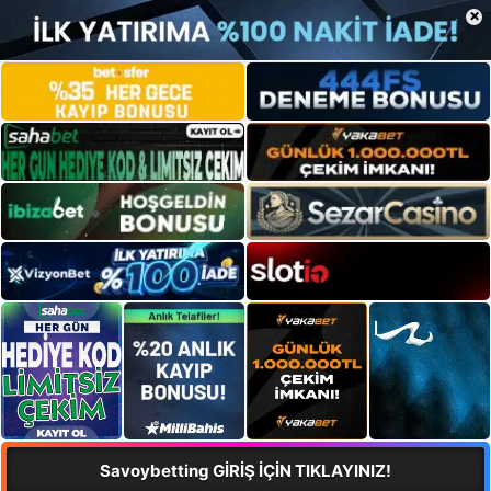
×
Savoybetting GİRİŞ İÇİN TIKLAYINIZ!