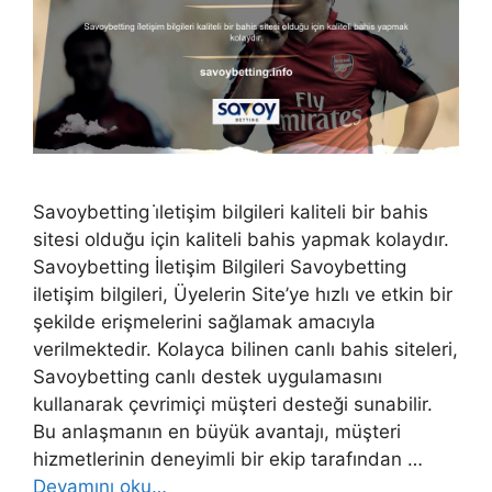
Savoybetting i̇letişim bilgileri kaliteli bir bahis
sitesi olduğu için kaliteli bahis yapmak kolaydır.
Savoybetting İletişim Bilgileri Savoybetting
iletişim bilgileri, Üyelerin Site’ye hızlı ve etkin bir
şekilde erişmelerini sağlamak amacıyla
verilmektedir. Kolayca bilinen canlı bahis siteleri,
Savoybetting canlı destek uygulamasını
kullanarak çevrimiçi müşteri desteği sunabilir.
Bu anlaşmanın en büyük avantajı, müşteri
hizmetlerinin deneyimli bir ekip tarafından …
Devamını oku…