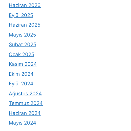
Haziran 2026
Eylül 2025
Haziran 2025
Mayıs 2025
Şubat 2025
Ocak 2025
Kasım 2024
Ekim 2024
Eylül 2024
Ağustos 2024
Temmuz 2024
Haziran 2024
Mayıs 2024