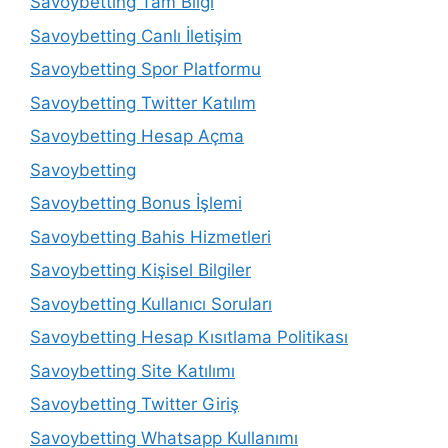
Savoybetting Tam Bilgi
Savoybetting Canlı İletişim
Savoybetting Spor Platformu
Savoybetting Twitter Katılım
Savoybetting Hesap Açma
Savoybetting
Savoybetting Bonus İşlemi
Savoybetting Bahis Hizmetleri
Savoybetting Kişisel Bilgiler
Savoybetting Kullanıcı Soruları
Savoybetting Hesap Kısıtlama Politikası
Savoybetting Site Katılımı
Savoybetting Twitter Giriş
Savoybetting Whatsapp Kullanımı