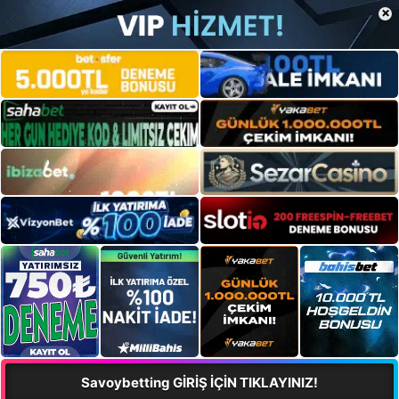
×
Savoybetting GİRİŞ İÇİN TIKLAYINIZ!