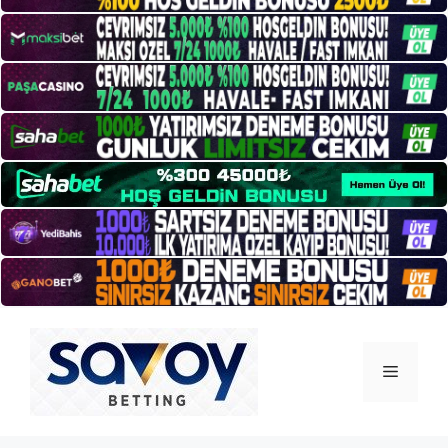
İçeriğe
atla
Menü