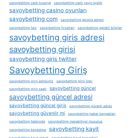
savoybetting canlı krupiye
savoybetting canlı yayın üyelik
savoybetting casino oyunları
savoybetting com
savoybetting eposta adresi
savoybetting faiz
savoybetting fırsatları
savoybetting gerekli bilgiler
savoybetting giris adresi
savoybetting girisi
savoybetting giris twitter
Savoybetting Giriş
savoybetting giriş adresiniz
savoybetting giriş linki
savoybetting güncel
savoybetting giriş saati
savoybetting güncel adresi
savoybetting güncel giriş
savoybetting güvenli adres
savoybetting güvenlir mi
savoybetting haber kaynakları
savoybetting hakkında
savoybetting i̇nanabiliyor musunuz
savoybetting kayit
savoybetting kaydolma
savoybetting kayıt olmak
savoybetting kayıt prosedürü