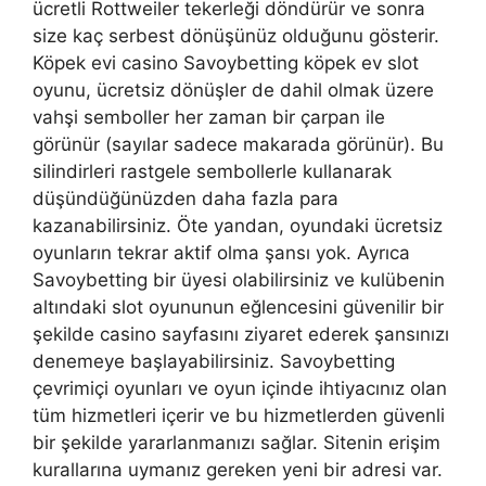
ücretli Rottweiler tekerleği döndürür ve sonra
size kaç serbest dönüşünüz olduğunu gösterir.
Köpek evi casino Savoybetting köpek ev slot
oyunu, ücretsiz dönüşler de dahil olmak üzere
vahşi semboller her zaman bir çarpan ile
görünür (sayılar sadece makarada görünür). Bu
silindirleri rastgele sembollerle kullanarak
düşündüğünüzden daha fazla para
kazanabilirsiniz. Öte yandan, oyundaki ücretsiz
oyunların tekrar aktif olma şansı yok. Ayrıca
Savoybetting bir üyesi olabilirsiniz ve kulübenin
altındaki slot oyununun eğlencesini güvenilir bir
şekilde casino sayfasını ziyaret ederek şansınızı
denemeye başlayabilirsiniz. Savoybetting
çevrimiçi oyunları ve oyun içinde ihtiyacınız olan
tüm hizmetleri içerir ve bu hizmetlerden güvenli
bir şekilde yararlanmanızı sağlar. Sitenin erişim
kurallarına uymanız gereken yeni bir adresi var.