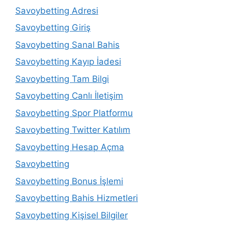
Savoybetting Adresi
Savoybetting Giriş
Savoybetting Sanal Bahis
Savoybetting Kayıp İadesi
Savoybetting Tam Bilgi
Savoybetting Canlı İletişim
Savoybetting Spor Platformu
Savoybetting Twitter Katılım
Savoybetting Hesap Açma
Savoybetting
Savoybetting Bonus İşlemi
Savoybetting Bahis Hizmetleri
Savoybetting Kişisel Bilgiler