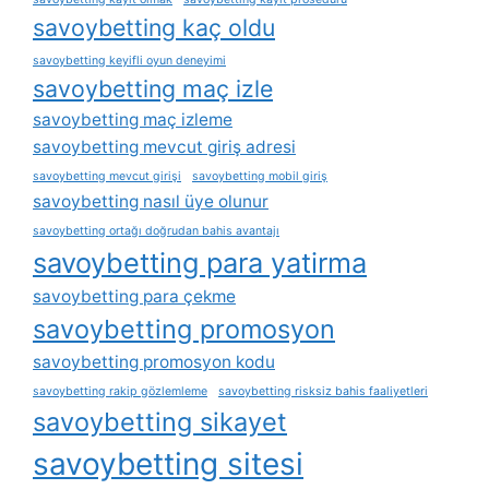
savoybetting kaç oldu
savoybetting keyifli oyun deneyimi
savoybetting maç izle
savoybetting maç izleme
savoybetting mevcut giriş adresi
savoybetting mevcut girişi
savoybetting mobil giriş
savoybetting nasıl üye olunur
savoybetting ortağı doğrudan bahis avantajı
savoybetting para yatirma
savoybetting para çekme
savoybetting promosyon
savoybetting promosyon kodu
savoybetting rakip gözlemleme
savoybetting risksiz bahis faaliyetleri
savoybetting sikayet
savoybetting sitesi