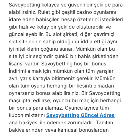
Savoybetting kolayca ve güvenli bir şekilde para
alabilirsiniz. Rulet gibi çeşitli casino oyunlarını
idare eden bahisçiler, hesap özetlerini istedikleri
gibi hızlı ve kolay bir şekilde oluşturabilir ve
güncelleyebilir. Bu slot şirketi, diğer çevrimiçi
slot sitelerinin sahip olduğunu iddia ettiği aynı
iyi niteliklerin çoğunu sunar. Mümkün olan bu
site iyi bir seçimdir çünkü bir bahis şirketinden
lisansı vardır. Savoybetting hoş bir bonus.
İndirimi almak için mümkün olan tüm yarışları
aynı yarış kartıyla bitirmeniz gerekir. Mümkün
olan tüm oyunu herhangi bir kesinti olmadan
oynarsanız bonus alabilirsiniz. Bir Savoybetting
maçı iptal edilirse, oyuncu bu maç için herhangi
bir bonus para alamaz. Oyuncu ayrıca tüm
kupon miktarını
Savoybetting Güncel Adres
ana bakiyesi ile ödemek zorundadır. Tanıtım
bakiyelerinden veya kamusal bonuslardan