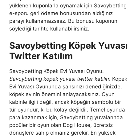
yüklenen kuponlarla oynamak için Savoybetting
e-sporu geri ödeme bonusundan aldığınız
parayı kullanamazsınız. Bu bonusu kuponun
söylediği tarihte kullanabilirsiniz.
Savoybetting Köpek Yuvası
Twitter Katılım
Savoybetting Köpek Evi Yuvası Oyunu.
Savoybetting köpek yuvası twitter katılım
Köpek
Evi Yuvası Oyununda şansınızı denediğinizde,
köpek evinin önemini anlayacaksınız. Oyun
kabinle ilgili değil, ancak köpeğin sembolü bir
tür oyundur, ki bu kolay değildir. Temel oyunda
para kazanmak için, Savoybetting yuvalarında
popüler bir oyun olan Dog House, ücretsiz
dönüşlere sahip olmanız gerekir. En yüksek