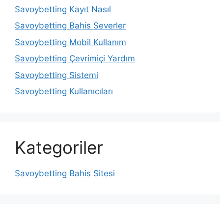
Savoybetting Kayıt Nasıl
Savoybetting Bahis Severler
Savoybetting Mobil Kullanım
Savoybetting Çevrimiçi Yardım
Savoybetting Sistemi
Savoybetting Kullanıcıları
Kategoriler
Savoybetting Bahis Sitesi