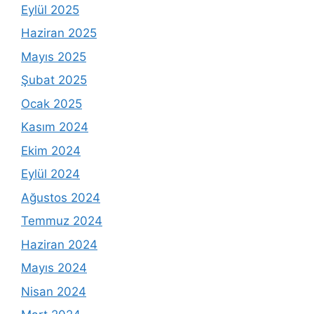
Eylül 2025
Haziran 2025
Mayıs 2025
Şubat 2025
Ocak 2025
Kasım 2024
Ekim 2024
Eylül 2024
Ağustos 2024
Temmuz 2024
Haziran 2024
Mayıs 2024
Nisan 2024