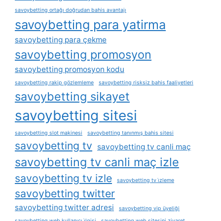
savoybetting ortağı doğrudan bahis avantajı
savoybetting para yatirma
savoybetting para çekme
savoybetting promosyon
savoybetting promosyon kodu
savoybetting rakip gözlemleme
savoybetting risksiz bahis faaliyetleri
savoybetting sikayet
savoybetting sitesi
savoybetting slot makinesi
savoybetting tanınmış bahis sitesi
savoybetting tv
savoybetting tv canli maç
savoybetting tv canli maç izle
savoybetting tv izle
savoybetting tv i̇zleme
savoybetting twitter
savoybetting twitter adresi
savoybetting vip üyeliği
savoybetting web kullanıcı i̇lgisi
savoybetting web sitesini ziyaret