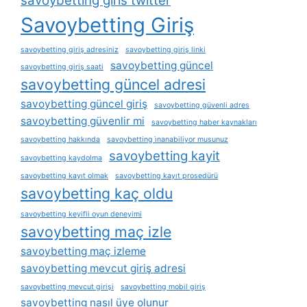
savoybetting giris twitter
Savoybetting Giriş
savoybetting giriş adresiniz
savoybetting giriş linki
savoybetting güncel
savoybetting giriş saati
savoybetting güncel adresi
savoybetting güncel giriş
savoybetting güvenli adres
savoybetting güvenlir mi
savoybetting haber kaynakları
savoybetting hakkında
savoybetting i̇nanabiliyor musunuz
savoybetting kayit
savoybetting kaydolma
savoybetting kayıt olmak
savoybetting kayıt prosedürü
savoybetting kaç oldu
savoybetting keyifli oyun deneyimi
savoybetting maç izle
savoybetting maç izleme
savoybetting mevcut giriş adresi
savoybetting mevcut girişi
savoybetting mobil giriş
savoybetting nasıl üye olunur