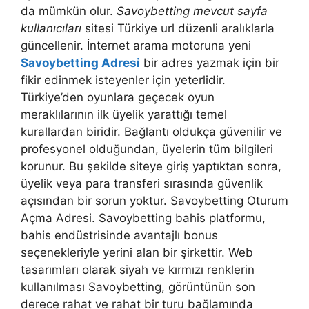
da mümkün olur.
Savoybetting mevcut sayfa
kullanıcıları
sitesi Türkiye url düzenli aralıklarla
güncellenir. İnternet arama motoruna yeni
Savoybetting Adresi
bir adres yazmak için bir
fikir edinmek isteyenler için yeterlidir.
Türkiye’den oyunlara geçecek oyun
meraklılarının ilk üyelik yarattığı temel
kurallardan biridir. Bağlantı oldukça güvenilir ve
profesyonel olduğundan, üyelerin tüm bilgileri
korunur. Bu şekilde siteye giriş yaptıktan sonra,
üyelik veya para transferi sırasında güvenlik
açısından bir sorun yoktur. Savoybetting Oturum
Açma Adresi. Savoybetting bahis platformu,
bahis endüstrisinde avantajlı bonus
seçenekleriyle yerini alan bir şirkettir. Web
tasarımları olarak siyah ve kırmızı renklerin
kullanılması Savoybetting, görüntünün son
derece rahat ve rahat bir turu bağlamında