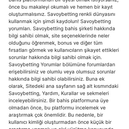
önce bu makaleyi okumalı ve hemen bir kayıt
oluşturmalısınız. Savoybetting renkli dünyasını
kullanmak için şimdi kaydolun! Savoybetting
yorumları. Savoybetting bahis şirketi hakkında
bilgi sahibi olmak, site seçeneklerinde neler
olduğunu öğrenmek, bonus ve diğer tüm
fırsatları görmek ve kullanıcıların şikayet ettikleri
sorunlar hakkında bilgi sahibi olmak için.
Savoybetting Yorumlar bölümüne forumlardan
erişebilirsiniz ve olumlu veya olumsuz sorunlar
hakkında bilgi sahibi olabilirsiniz. Buna ek
olarak, Sitedeki ana sayfanın sağ alt kısmındaki
Savoybetting, Yardım, Kurallar ve sekmeleri
inceleyebilirsiniz. Bir bahis platformuna üye
olmadan önce, bu platformu incelemek ve
araştırmak çok önemlidir. Bu nedenle, bir
kullanıcı kimliği oluşturmadan önce küçük bir