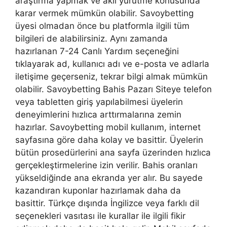
araştırma yapmak ve akıl yürütme konusunda
karar vermek mümkün olabilir. Savoybetting
üyesi olmadan önce bu platformla ilgili tüm
bilgileri de alabilirsiniz. Aynı zamanda
hazırlanan 7-24 Canlı Yardım seçeneğini
tıklayarak ad, kullanıcı adı ve e-posta ve adlarla
iletişime geçerseniz, tekrar bilgi almak mümkün
olabilir. Savoybetting Bahis Pazarı Siteye telefon
veya tabletten giriş yapılabilmesi üyelerin
deneyimlerini hızlıca arttırmalarına zemin
hazırlar. Savoybetting mobil kullanım, internet
sayfasına göre daha kolay ve basittir. Üyelerin
bütün prosedürlerini ana sayfa üzerinden hızlıca
gerçekleştirmelerine izin verilir. Bahis oranları
yükseldiğinde ana ekranda yer alır. Bu sayede
kazandıran kuponlar hazırlamak daha da
basittir. Türkçe dışında İngilizce veya farklı dil
seçenekleri vasıtası ile kurallar ile ilgili fikir