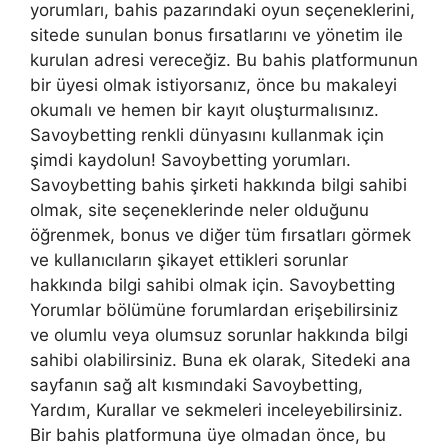
yorumları, bahis pazarındaki oyun seçeneklerini,
sitede sunulan bonus fırsatlarını ve yönetim ile
kurulan adresi vereceğiz. Bu bahis platformunun
bir üyesi olmak istiyorsanız, önce bu makaleyi
okumalı ve hemen bir kayıt oluşturmalısınız.
Savoybetting renkli dünyasını kullanmak için
şimdi kaydolun! Savoybetting yorumları.
Savoybetting bahis şirketi hakkında bilgi sahibi
olmak, site seçeneklerinde neler olduğunu
öğrenmek, bonus ve diğer tüm fırsatları görmek
ve kullanıcıların şikayet ettikleri sorunlar
hakkında bilgi sahibi olmak için. Savoybetting
Yorumlar bölümüne forumlardan erişebilirsiniz
ve olumlu veya olumsuz sorunlar hakkında bilgi
sahibi olabilirsiniz. Buna ek olarak, Sitedeki ana
sayfanın sağ alt kısmındaki Savoybetting,
Yardım, Kurallar ve sekmeleri inceleyebilirsiniz.
Bir bahis platformuna üye olmadan önce, bu