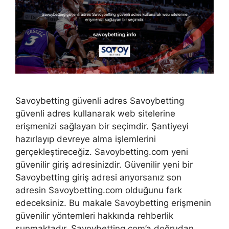
Savoybetting güvenli adres Savoybetting
güvenli adres kullanarak web sitelerine
erişmenizi sağlayan bir seçimdir. Şantiyeyi
hazırlayıp devreye alma işlemlerini
gerçekleştireceğiz. Savoybetting.com yeni
güvenilir giriş adresinizdir. Güvenilir yeni bir
Savoybetting giriş adresi arıyorsanız son
adresin Savoybetting.com olduğunu fark
edeceksiniz. Bu makale Savoybetting erişmenin
güvenilir yöntemleri hakkında rehberlik
sunmaktadır. Savoybetting.com’a doğrudan