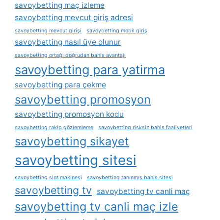
savoybetting maç izleme
savoybetting mevcut giriş adresi
savoybetting mevcut girişi
savoybetting mobil giriş
savoybetting nasıl üye olunur
savoybetting ortağı doğrudan bahis avantajı
savoybetting para yatirma
savoybetting para çekme
savoybetting promosyon
savoybetting promosyon kodu
savoybetting rakip gözlemleme
savoybetting risksiz bahis faaliyetleri
savoybetting sikayet
savoybetting sitesi
savoybetting slot makinesi
savoybetting tanınmış bahis sitesi
savoybetting tv
savoybetting tv canli maç
savoybetting tv canli maç izle