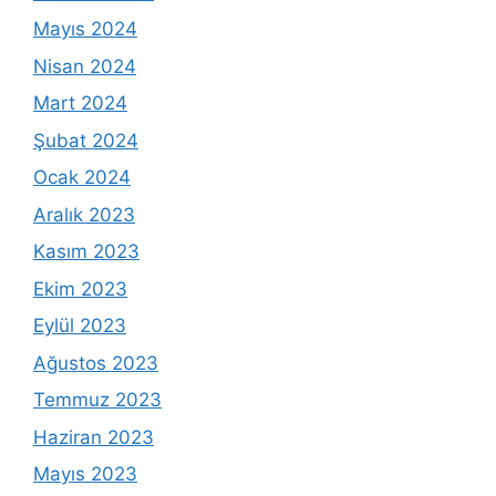
Mayıs 2024
Nisan 2024
Mart 2024
Şubat 2024
Ocak 2024
Aralık 2023
Kasım 2023
Ekim 2023
Eylül 2023
Ağustos 2023
Temmuz 2023
Haziran 2023
Mayıs 2023