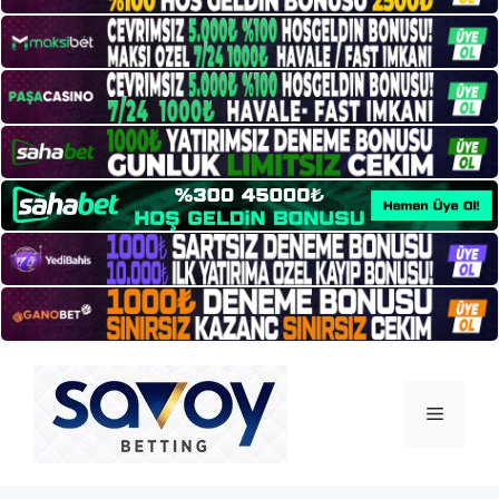
İçeriğe
atla
Menü