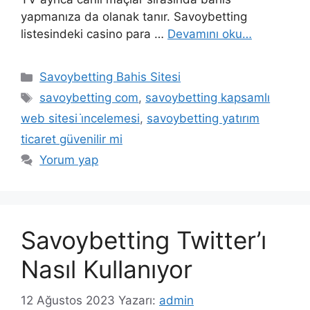
yapmanıza da olanak tanır. Savoybetting
listesindeki casino para …
Devamını oku…
Kategoriler
Savoybetting Bahis Sitesi
Etiketler
savoybetting com
,
savoybetting kapsamlı
web sitesi i̇ncelemesi
,
savoybetting yatırım
ticaret güvenilir mi
Yorum yap
Savoybetting Twitter’ı
Nasıl Kullanıyor
12 Ağustos 2023
Yazarı:
admin