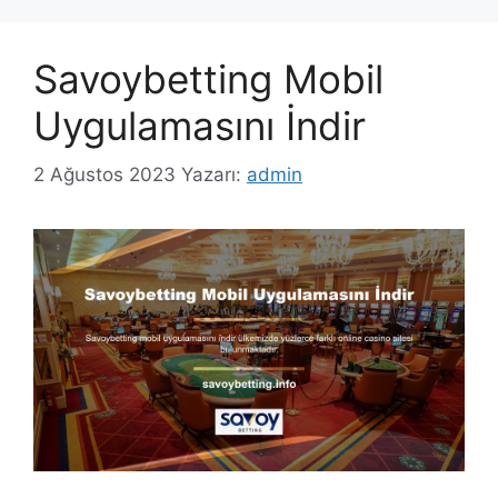
Savoybetting Mobil
Uygulamasını İndir
2 Ağustos 2023
Yazarı:
admin