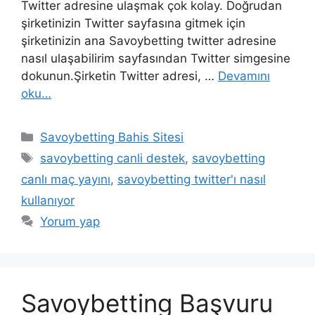
Twitter adresine ulaşmak çok kolay. Doğrudan
şirketinizin Twitter sayfasına gitmek için
şirketinizin ana Savoybetting twitter adresine
nasıl ulaşabilirim sayfasından Twitter simgesine
dokunun.Şirketin Twitter adresi, …
Devamını
oku…
Kategoriler
Savoybetting Bahis Sitesi
Etiketler
savoybetting canli destek
,
savoybetting
canlı maç yayını
,
savoybetting twitter'ı nasıl
kullanıyor
Yorum yap
Savoybetting Başvuru