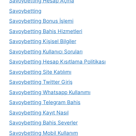
Savoybetting Hesap Açma
Savoybetting
Savoybetting Bonus İşlemi
Savoybetting Bahis Hizmetleri
Savoybetting Kişisel Bilgiler
Savoybetting Kullanıcı Soruları
Savoybetting Hesap Kısıtlama Politikası
Savoybetting Site Katılımı
Savoybetting Twitter Giriş
Savoybetting Whatsapp Kullanımı
Savoybetting Telegram Bahis
Savoybetting Kayıt Nasıl
Savoybetting Bahis Severler
Savoybetting Mobil Kullanım