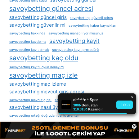
savoybetting giriş saati
savoybetting güncel adresi
savoybetting güncel giriş
savoybetting güvenli adres
savoybetting güvenlir mi
savoybetting haber kaynakları
savoybetting hakkında
savoybetting i̇nanabiliyor musunuz
savoybetting kayit
savoybetting kaydolma
savoybetting kayıt olmak
savoybetting kayıt prosedürü
savoybetting kaç oldu
savoybetting keyifli oyun deneyimi
savoybetting maç izle
savoybetting maç izleme
savoybetting mevcut giriş adresi
savoybetting mevcut girişi
savoybetting mobil giriş
savoybetting nasıl üye olunur
savoybetting ortağı doğrudan bahis avantajı
savoybetting para yatirma
×
savoybetting para çekme