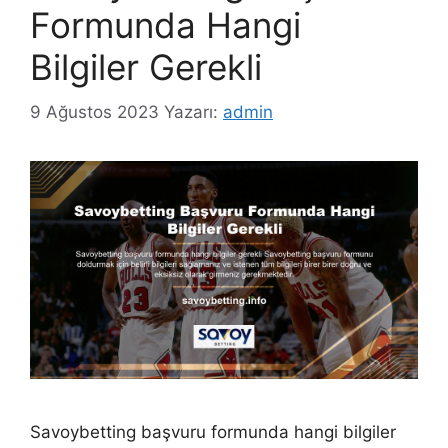
Formunda Hangi
Bilgiler Gerekli
9 Ağustos 2023
Yazarı:
admin
Savoybetting başvuru formunda hangi bilgiler