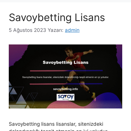
Savoybetting Lisans
5 Ağustos 2023
Yazarı:
admin
Savoybetting lisans lisanslar, sitenizdeki