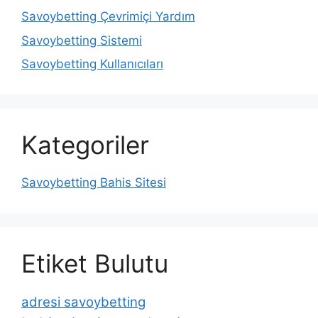
Savoybetting Çevrimiçi Yardım
Savoybetting Sistemi
Savoybetting Kullanıcıları
Kategoriler
Savoybetting Bahis Sitesi
Etiket Bulutu
adresi savoybetting