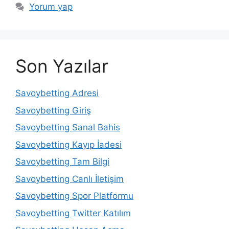
Yorum yap
Son Yazılar
Savoybetting Adresi
Savoybetting Giriş
Savoybetting Sanal Bahis
Savoybetting Kayıp İadesi
Savoybetting Tam Bilgi
Savoybetting Canlı İletişim
Savoybetting Spor Platformu
Savoybetting Twitter Katılım