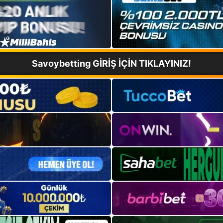
Savoybetting GİRİŞ İÇİN TIKLAYINIZ!