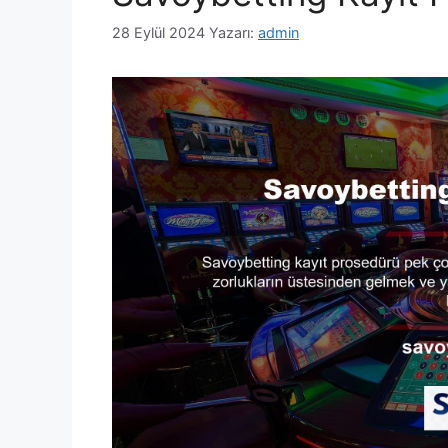
28 Eylül 2024
Yazarı:
admin