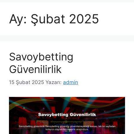
Ay:
Şubat 2025
Savoybetting
Güvenilirlik
15 Şubat 2025
Yazarı:
admin