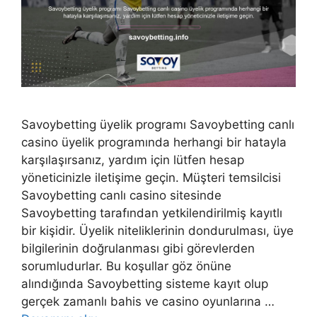
Savoybetting üyelik programı Savoybetting canlı
casino üyelik programında herhangi bir hatayla
karşılaşırsanız, yardım için lütfen hesap
yöneticinizle iletişime geçin. Müşteri temsilcisi
Savoybetting canlı casino sitesinde
Savoybetting tarafından yetkilendirilmiş kayıtlı
bir kişidir. Üyelik niteliklerinin dondurulması, üye
bilgilerinin doğrulanması gibi görevlerden
sorumludurlar. Bu koşullar göz önüne
alındığında Savoybetting sisteme kayıt olup
gerçek zamanlı bahis ve casino oyunlarına …