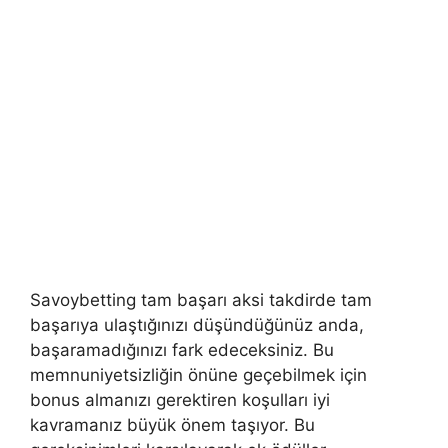
Savoybetting tam başarı aksi takdirde tam
başarıya ulaştığınızı düşündüğünüz anda,
başaramadığınızı fark edeceksiniz. Bu
memnuniyetsizliğin önüne geçebilmek için
bonus almanızı gerektiren koşulları iyi
kavramanız büyük önem taşıyor. Bu