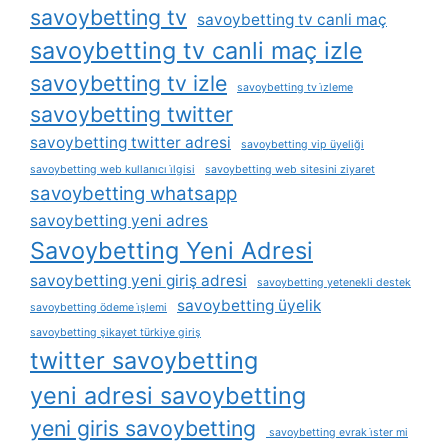
savoybetting tv
savoybetting tv canli maç
savoybetting tv canli maç izle
savoybetting tv izle
savoybetting tv i̇zleme
savoybetting twitter
savoybetting twitter adresi
savoybetting vip üyeliği
savoybetting web kullanıcı i̇lgisi
savoybetting web sitesini ziyaret
savoybetting whatsapp
savoybetting yeni adres
Savoybetting Yeni Adresi
savoybetting yeni giriş adresi
savoybetting yetenekli destek
savoybetting üyelik
savoybetting ödeme i̇şlemi
savoybetting şikayet türkiye giriş
twitter savoybetting
yeni adresi savoybetting
yeni giris savoybetting
savoybetting evrak i̇ster mi