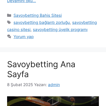
Devamını oku…
Kategoriler
Savoybetting Bahis Sitesi
Etiketler
savoybetting bağlantı zorluğu
,
savoybetting
casino sitesi
,
savoybetting üyelik programı
Yorum yap
Savoybetting Ana
Sayfa
8 Şubat 2025
Yazarı:
admin