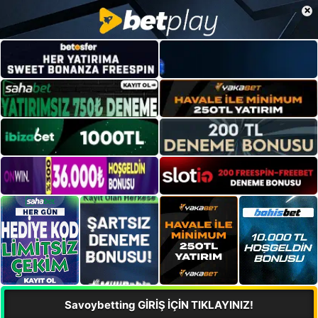
×
Savoybetting GİRİŞ İÇİN TIKLAYINIZ!