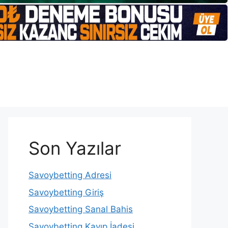
Son Yazılar
Savoybetting Adresi
Savoybetting Giriş
Savoybetting Sanal Bahis
Savoybetting Kayıp İadesi