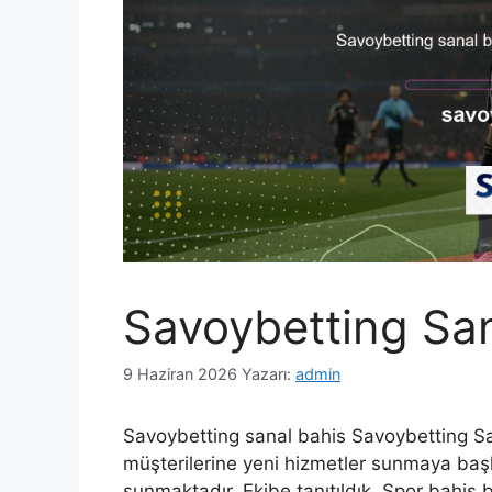
Savoybetting San
9 Haziran 2026
Yazarı:
admin
Savoybetting sanal bahis Savoybetting Sa
müşterilerine yeni hizmetler sunmaya başlıy
sunmaktadır. Ekibe tanıtıldık. Spor bahis 