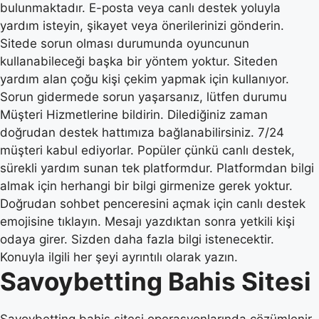
bulunmaktadır. E-posta veya canlı destek yoluyla
yardım isteyin, şikayet veya önerilerinizi gönderin.
Sitede sorun olması durumunda oyuncunun
kullanabileceği başka bir yöntem yoktur. Siteden
yardım alan çoğu kişi çekim yapmak için kullanıyor.
Sorun gidermede sorun yaşarsanız, lütfen durumu
Müşteri Hizmetlerine bildirin. Dilediğiniz zaman
doğrudan destek hattımıza bağlanabilirsiniz. 7/24
müşteri kabul ediyorlar. Popüler çünkü canlı destek,
sürekli yardım sunan tek platformdur. Platformdan bilgi
almak için herhangi bir bilgi girmenize gerek yoktur.
Doğrudan sohbet penceresini açmak için canlı destek
emojisine tıklayın. Mesajı yazdıktan sonra yetkili kişi
odaya girer. Sizden daha fazla bilgi istenecektir.
Konuyla ilgili her şeyi ayrıntılı olarak yazın.
Savoybetting Bahis Sitesi
Savoybetting bahis sitesi operasyonlarında çözümlenir.