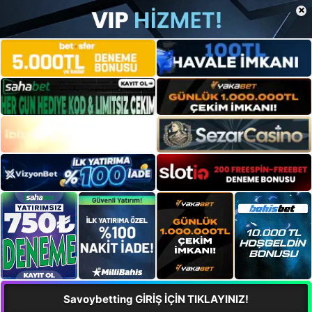
×
Savoybetting GİRİŞ İÇİN TIKLAYINIZ!