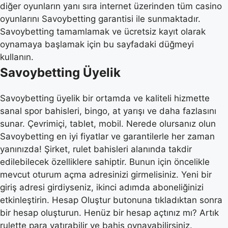
diğer oyunların yanı sıra internet üzerinden tüm casino
oyunlarını Savoybetting garantisi ile sunmaktadır.
Savoybetting tamamlamak ve ücretsiz kayıt olarak
oynamaya başlamak için bu sayfadaki düğmeyi
kullanın.
Savoybetting Üyelik
Savoybetting üyelik bir ortamda ve kaliteli hizmette
sanal spor bahisleri, bingo, at yarışı ve daha fazlasını
sunar. Çevrimiçi, tablet, mobil. Nerede olursanız olun
Savoybetting en iyi fiyatlar ve garantilerle her zaman
yanınızda! Şirket, rulet bahisleri alanında takdir
edilebilecek özelliklere sahiptir. Bunun için öncelikle
mevcut oturum açma adresinizi girmelisiniz. Yeni bir
giriş adresi girdiyseniz, ikinci adımda aboneliğinizi
etkinleştirin. Hesap Oluştur butonuna tıkladıktan sonra
bir hesap oluşturun. Henüz bir hesap açtınız mı? Artık
rulette para yatırabilir ve bahis oynayabilirsiniz.