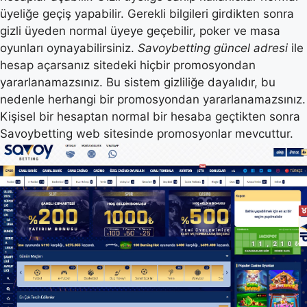
üyeliğe geçiş yapabilir. Gerekli bilgileri girdikten sonra
gizli üyeden normal üyeye geçebilir, poker ve masa
oyunları oynayabilirsiniz.
Savoybetting güncel adresi
ile
hesap açarsanız sitedeki hiçbir promosyondan
yararlanamazsınız. Bu sistem gizliliğe dayalıdır, bu
nedenle herhangi bir promosyondan yararlanamazsınız.
Kişisel bir hesaptan normal bir hesaba geçtikten sonra
Savoybetting web sitesinde promosyonlar mevcuttur.