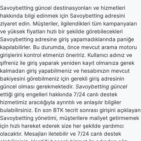
Savoybetting güncel destinasyonları ve hizmetleri
hakkında bilgi edinmek için Savoybetting adresini
ziyaret edin. Müşteriler, ilgilendikleri tüm kampanyaları
ve yüksek fiyatları hızlı bir şekilde görebilecekleri
Savoybetting adresine giriş yapamadıklarında paniğe
kapılabilirler. Bu durumda, önce mevcut arama motoru
girişlerini kontrol etmenizi öneririz. Kullanıcı adınız ve
şifreniz ile giriş yaparak yeniden kayıt olmanıza gerek
kalmadan giriş yapabilmeniz ve hesabınızın mevcut
bakiyesini görebilmeniz için gerekli giriş adresinin
güncel olması gerekmektedir.
Savoybetting güncel
ettiği giriş engelleri hakkında 7/24 canlı destek
hizmetimiz aracılığıyla ayrıntılı ve anlaşılır bilgiler
bulabilirsiniz. En son BTK tecrit sonrası girişini açıklayan
Savoybetting yönetimi, müşterilere maliyet getirmemek
için hızlı hareket ederek size her şekilde yardımcı
olacaktır. Mesajları iletebilir ve 7/24 canlı destek