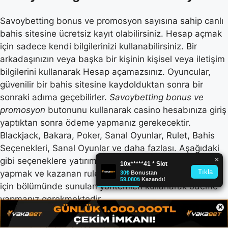
Savoybetting bonus ve promosyon sayısına sahip canlı
bahis sitesine ücretsiz kayıt olabilirsiniz. Hesap açmak
için sadece kendi bilgilerinizi kullanabilirsiniz. Bir
arkadaşınızın veya başka bir kişinin kişisel veya iletişim
bilgilerini kullanarak Hesap açamazsınız. Oyuncular,
güvenilir bir bahis sitesine kaydolduktan sonra bir
sonraki adıma geçebilirler.
Savoybetting bonus ve
promosyon
butonunu kullanarak casino hesabınıza giriş
yaptıktan sonra ödeme yapmanız gerekecektir.
Blackjack, Bakara, Poker, Sanal Oyunlar, Rulet, Bahis
Seçenekleri, Sanal Oyunlar ve daha fazlası. Aşağıdaki
gibi seçeneklere yatırım yapmalısınız: Oyunlara bahis
yapmak ve kazanan rulet sitelerinden kar elde etmek
için bölümünde sunulan yöntemleri kullanarak ödeme
yapmanız gerekmektedir.
×
%50 Çevrimsiz Slot Bonusu
%200 Cumartesi Bonusu