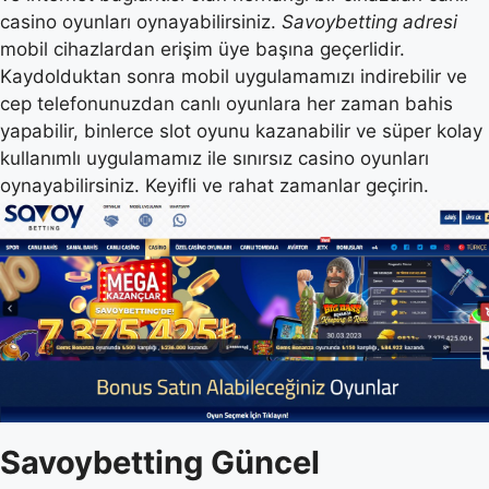
casino oyunları oynayabilirsiniz.
Savoybetting adresi
mobil cihazlardan erişim üye başına geçerlidir.
Kaydolduktan sonra mobil uygulamamızı indirebilir ve
cep telefonunuzdan canlı oyunlara her zaman bahis
yapabilir, binlerce slot oyunu kazanabilir ve süper kolay
kullanımlı uygulamamız ile sınırsız casino oyunları
oynayabilirsiniz. Keyifli ve rahat zamanlar geçirin.
Savoybetting Güncel