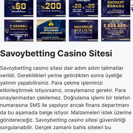
Savoybetting Casino Sitesi
Savoybetting casino sitesi dair adım adım talimatlar
verildi. Gereklilikleri yerine getirdikten sonra üyeliğe
yatırım yapabilirsiniz. Para çekme işleminizi
etkinleştirmek istiyorsanız, onaylamanız gerekir. Para
onaylanmadan çekilemez. Doğrulama işlemi bir telefon
numarasına SMS ile yapılıyor ancak finans departmanı
da bu aşamada belge istiyor. Malzemeleri istek üzerine
göndereceğiz. S
avoybetting casino sitesi
güvenilirliği
sorgulanabilir. Gerçek zamanlı bahis siteleri bu