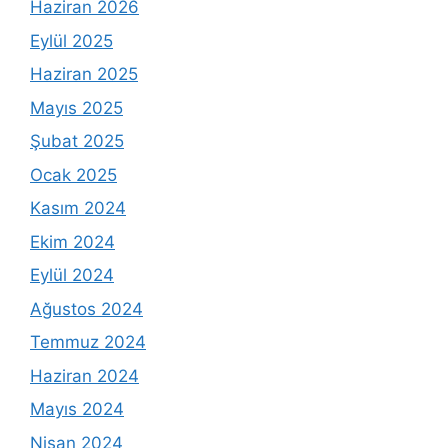
Haziran 2026
Eylül 2025
Haziran 2025
Mayıs 2025
Şubat 2025
Ocak 2025
Kasım 2024
Ekim 2024
Eylül 2024
Ağustos 2024
Temmuz 2024
Haziran 2024
Mayıs 2024
Nisan 2024