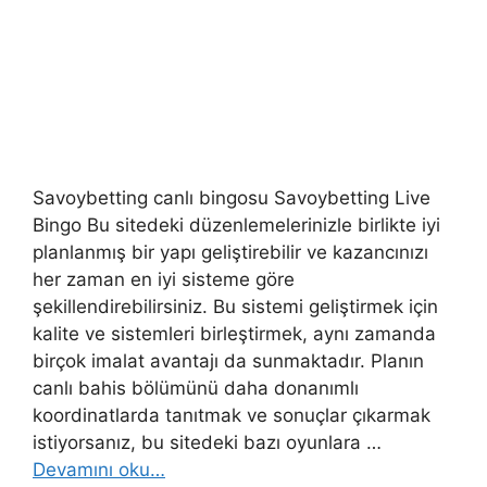
Savoybetting canlı bingosu Savoybetting Live
Bingo Bu sitedeki düzenlemelerinizle birlikte iyi
planlanmış bir yapı geliştirebilir ve kazancınızı
her zaman en iyi sisteme göre
şekillendirebilirsiniz. Bu sistemi geliştirmek için
kalite ve sistemleri birleştirmek, aynı zamanda
birçok imalat avantajı da sunmaktadır. Planın
canlı bahis bölümünü daha donanımlı
koordinatlarda tanıtmak ve sonuçlar çıkarmak
istiyorsanız, bu sitedeki bazı oyunlara …
Devamını oku…