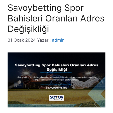
Savoybetting Spor
Bahisleri Oranları Adres
Değişikliği
31 Ocak 2024
Yazarı:
admin