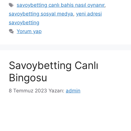
Etiketler
savoybetting canlı bahis nasıl oynanır
,
savoybetting sosyal medya
,
yeni adresi
savoybetting
Yorum yap
Savoybetting Canlı
Bingosu
8 Temmuz 2023
Yazarı:
admin