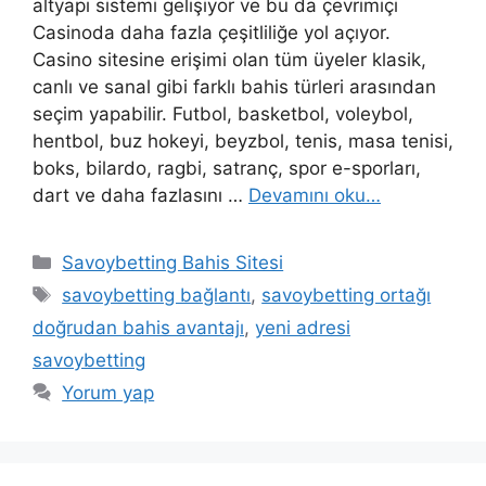
altyapı sistemi gelişiyor ve bu da çevrimiçi
Casinoda daha fazla çeşitliliğe yol açıyor.
Casino sitesine erişimi olan tüm üyeler klasik,
canlı ve sanal gibi farklı bahis türleri arasından
seçim yapabilir. Futbol, ​​basketbol, ​​voleybol,
hentbol, ​​buz hokeyi, beyzbol, tenis, masa tenisi,
boks, bilardo, ragbi, satranç, spor e-sporları,
dart ve daha fazlasını …
Devamını oku…
Kategoriler
Savoybetting Bahis Sitesi
Etiketler
savoybetting bağlantı
,
savoybetting ortağı
doğrudan bahis avantajı
,
yeni adresi
savoybetting
Yorum yap