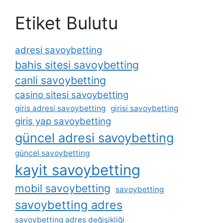
Etiket Bulutu
adresi savoybetting
bahis sitesi savoybetting
canli savoybetting
casino sitesi savoybetting
giris adresi savoybetting
girisi savoybetting
giris yap savoybetting
güncel adresi savoybetting
güncel savoybetting
kayit savoybetting
mobil savoybetting
savoybetting
savoybetting adres
savoybetting adres değişikliği