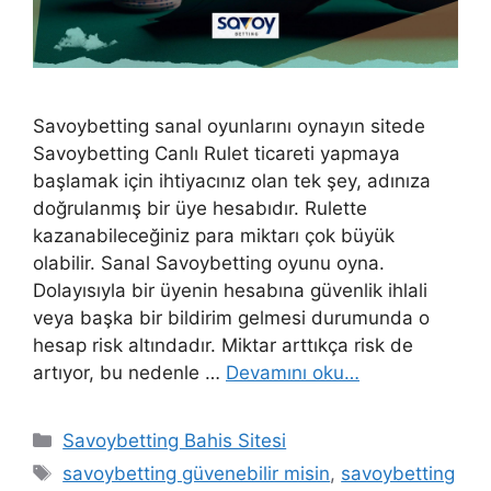
Savoybetting sanal oyunlarını oynayın sitede
Savoybetting Canlı Rulet ticareti yapmaya
başlamak için ihtiyacınız olan tek şey, adınıza
doğrulanmış bir üye hesabıdır. Rulette
kazanabileceğiniz para miktarı çok büyük
olabilir. Sanal Savoybetting oyunu oyna.
Dolayısıyla bir üyenin hesabına güvenlik ihlali
veya başka bir bildirim gelmesi durumunda o
hesap risk altındadır. Miktar arttıkça risk de
artıyor, bu nedenle …
Devamını oku…
Kategoriler
Savoybetting Bahis Sitesi
Etiketler
savoybetting güvenebilir misin
,
savoybetting