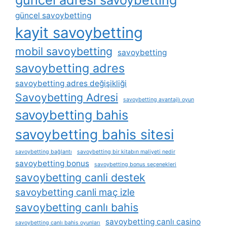
güncel savoybetting
kayit savoybetting
mobil savoybetting
savoybetting
savoybetting adres
savoybetting adres değişikliği
Savoybetting Adresi
savoybetting avantajlı oyun
savoybetting bahis
savoybetting bahis sitesi
savoybetting bağlantı
savoybetting bir kitabın maliyeti nedir
savoybetting bonus
savoybetting bonus seçenekleri
savoybetting canli destek
savoybetting canli maç izle
savoybetting canlı bahis
savoybetting canlı casino
savoybetting canlı bahis oyunları