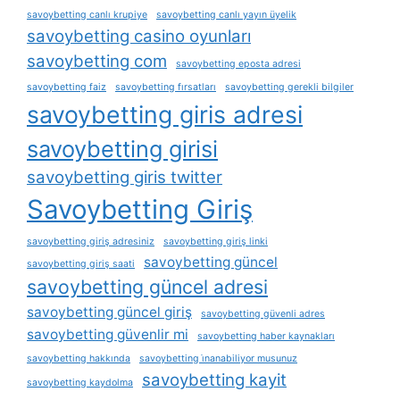
savoybetting canlı krupiye
savoybetting canlı yayın üyelik
savoybetting casino oyunları
savoybetting com
savoybetting eposta adresi
savoybetting faiz
savoybetting fırsatları
savoybetting gerekli bilgiler
savoybetting giris adresi
savoybetting girisi
savoybetting giris twitter
Savoybetting Giriş
savoybetting giriş adresiniz
savoybetting giriş linki
savoybetting güncel
savoybetting giriş saati
savoybetting güncel adresi
savoybetting güncel giriş
savoybetting güvenli adres
savoybetting güvenlir mi
savoybetting haber kaynakları
savoybetting hakkında
savoybetting i̇nanabiliyor musunuz
savoybetting kayit
savoybetting kaydolma