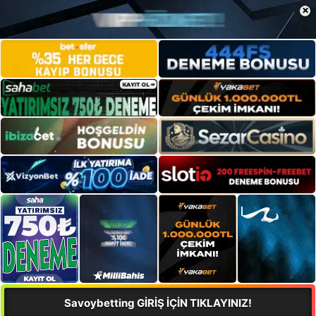
×
Savoybetting GİRİŞ İÇİN TIKLAYINIZ!