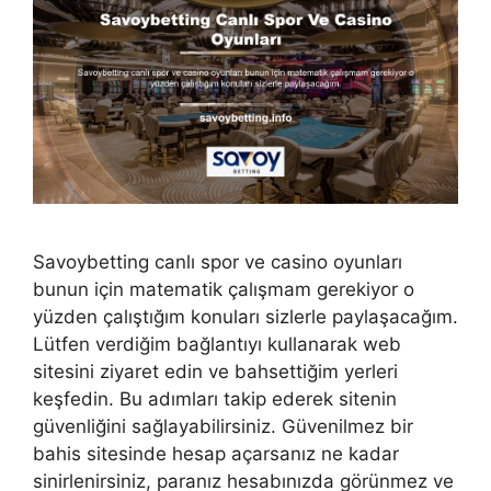
Savoybetting canlı spor ve casino oyunları
bunun için matematik çalışmam gerekiyor o
yüzden çalıştığım konuları sizlerle paylaşacağım.
Lütfen verdiğim bağlantıyı kullanarak web
sitesini ziyaret edin ve bahsettiğim yerleri
keşfedin. Bu adımları takip ederek sitenin
güvenliğini sağlayabilirsiniz. Güvenilmez bir
bahis sitesinde hesap açarsanız ne kadar
sinirlenirsiniz, paranız hesabınızda görünmez ve