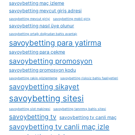
savoybetting maç izleme
savoybetting mevcut giriş adresi
savoybetting mevcut girişi
savoybetting mobil giriş
savoybetting nasıl üye olunur
savoybetting ortağı doğrudan bahis avantajı
savoybetting para yatirma
savoybetting para çekme
savoybetting promosyon
savoybetting promosyon kodu
savoybetting rakip gözlemleme
savoybetting risksiz bahis faaliyetleri
savoybetting sikayet
savoybetting sitesi
savoybetting slot makinesi
savoybetting tanınmış bahis sitesi
savoybetting tv
savoybetting tv canli maç
savoybetting tv canli maç izle