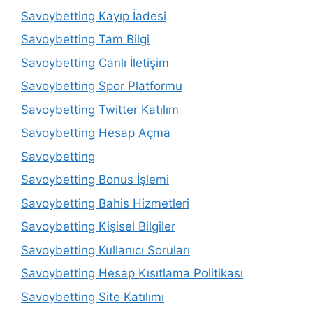
Savoybetting Kayıp İadesi
Savoybetting Tam Bilgi
Savoybetting Canlı İletişim
Savoybetting Spor Platformu
Savoybetting Twitter Katılım
Savoybetting Hesap Açma
Savoybetting
Savoybetting Bonus İşlemi
Savoybetting Bahis Hizmetleri
Savoybetting Kişisel Bilgiler
Savoybetting Kullanıcı Soruları
Savoybetting Hesap Kısıtlama Politikası
Savoybetting Site Katılımı