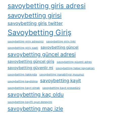
savoybetting giris adresi
savoybetting girisi
savoybetting giris twitter
Savoybetting Giriş
savoybetting giriş adresiniz
savoybetting giriş linki
savoybetting güncel
savoybetting giriş saati
savoybetting güncel adresi
savoybetting güncel giriş
savoybetting güvenli adres
savoybetting güvenlir mi
savoybetting haber kaynakları
savoybetting hakkında
savoybetting i̇nanabiliyor musunuz
savoybetting kayit
savoybetting kaydolma
savoybetting kayıt olmak
savoybetting kayıt prosedürü
savoybetting kaç oldu
savoybetting keyifli oyun deneyimi
savoybetting maç izle