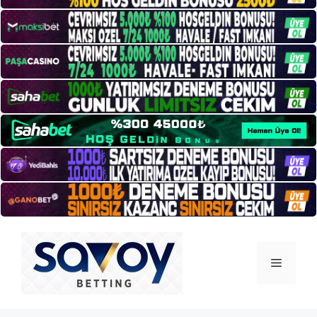
İçeriğe
atla
Menü