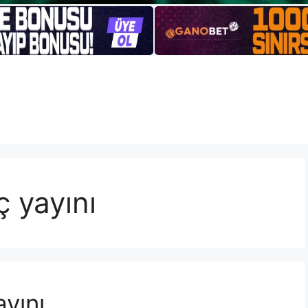
 yayını
yını