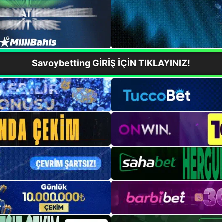
Savoybetting GİRİŞ İÇİN TIKLAYINIZ!