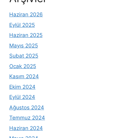
Haziran 2026
Eylül 2025
Haziran 2025
Mayıs 2025
Şubat 2025
Ocak 2025
Kasım 2024
Ekim 2024
Eylül 2024
Ağustos 2024
Temmuz 2024
Haziran 2024