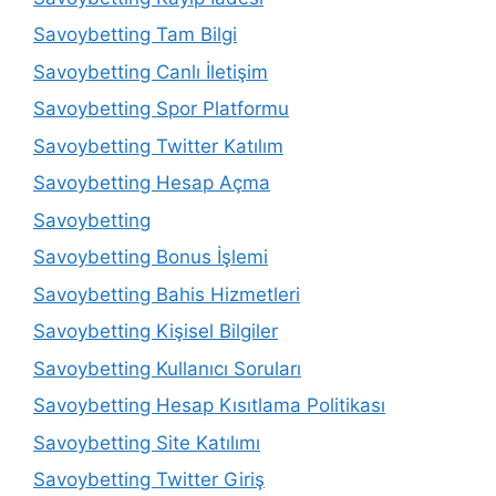
Savoybetting Tam Bilgi
Savoybetting Canlı İletişim
Savoybetting Spor Platformu
Savoybetting Twitter Katılım
Savoybetting Hesap Açma
Savoybetting
Savoybetting Bonus İşlemi
Savoybetting Bahis Hizmetleri
Savoybetting Kişisel Bilgiler
Savoybetting Kullanıcı Soruları
Savoybetting Hesap Kısıtlama Politikası
Savoybetting Site Katılımı
Savoybetting Twitter Giriş