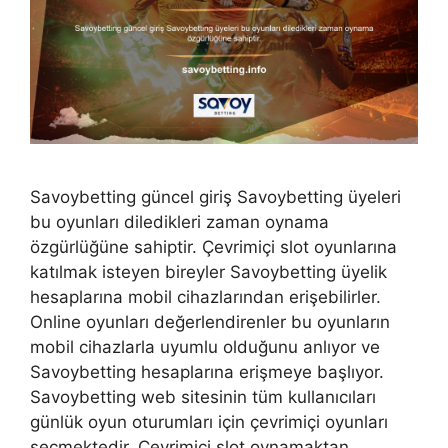
Savoybetting güncel giriş Savoybetting üyeleri
bu oyunları diledikleri zaman oynama
özgürlüğüne sahiptir. Çevrimiçi slot oyunlarına
katılmak isteyen bireyler Savoybetting üyelik
hesaplarına mobil cihazlarından erişebilirler.
Online oyunları değerlendirenler bu oyunların
mobil cihazlarla uyumlu olduğunu anlıyor ve
Savoybetting hesaplarına erişmeye başlıyor.
Savoybetting web sitesinin tüm kullanıcıları
günlük oyun oturumları için çevrimiçi oyunları
seçmektedir. Çevrimiçi slot oynamaktan