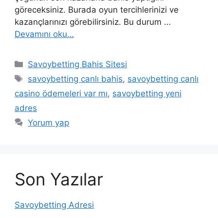
göreceksiniz. Burada oyun tercihlerinizi ve
kazançlarınızı görebilirsiniz. Bu durum …
Devamını oku…
Kategoriler
Savoybetting Bahis Sitesi
Etiketler
savoybetting canlı bahis
,
savoybetting canlı
casino ödemeleri var mı
,
savoybetting yeni
adres
Yorum yap
Son Yazılar
Savoybetting Adresi