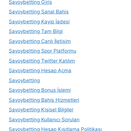
Savoybetting Giriş
Savoybetting Sanal Bahis
Savoybetting Kayıp İadesi
Savoybetting Tam Bilgi
Savoybetting Canlı İletişim
Savoybetting Spor Platformu
Savoybetting Twitter Katılım
Savoybetting Hesap Açma
Savoybetting
Savoybetting Bonus İşlemi
Savoybetting Bahis Hizmetleri
Savoybetting Kişisel Bilgiler
Savoybetting Kullanıcı Soruları
Savoybetting Hesap Kısıtlama Politikası