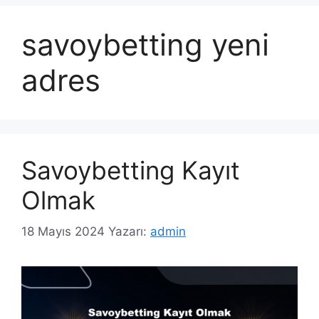
savoybetting yeni
adres
Savoybetting Kayıt
Olmak
18 Mayıs 2024
Yazarı:
admin