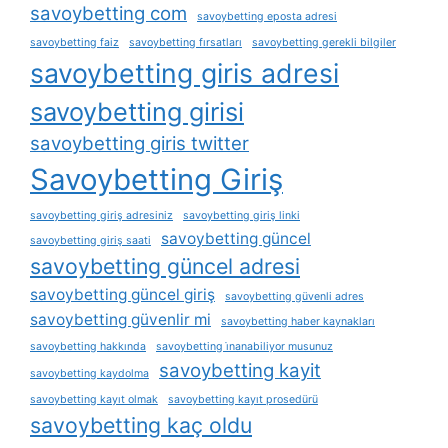
savoybetting com
savoybetting eposta adresi
savoybetting faiz
savoybetting fırsatları
savoybetting gerekli bilgiler
savoybetting giris adresi
savoybetting girisi
savoybetting giris twitter
Savoybetting Giriş
savoybetting giriş adresiniz
savoybetting giriş linki
savoybetting güncel
savoybetting giriş saati
savoybetting güncel adresi
savoybetting güncel giriş
savoybetting güvenli adres
savoybetting güvenlir mi
savoybetting haber kaynakları
savoybetting hakkında
savoybetting i̇nanabiliyor musunuz
savoybetting kayit
savoybetting kaydolma
savoybetting kayıt olmak
savoybetting kayıt prosedürü
savoybetting kaç oldu