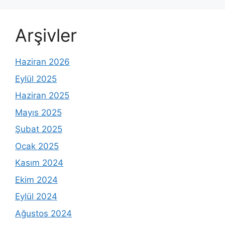
Arşivler
Haziran 2026
Eylül 2025
Haziran 2025
Mayıs 2025
Şubat 2025
Ocak 2025
Kasım 2024
Ekim 2024
Eylül 2024
Ağustos 2024