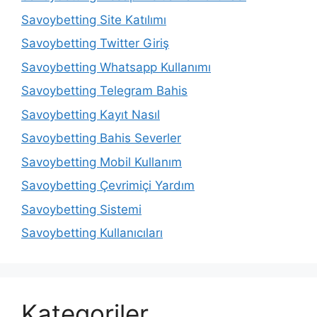
Savoybetting Site Katılımı
Savoybetting Twitter Giriş
Savoybetting Whatsapp Kullanımı
Savoybetting Telegram Bahis
Savoybetting Kayıt Nasıl
Savoybetting Bahis Severler
Savoybetting Mobil Kullanım
Savoybetting Çevrimiçi Yardım
Savoybetting Sistemi
Savoybetting Kullanıcıları
Kategoriler