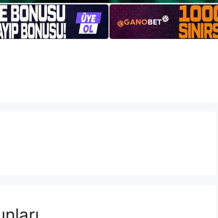
nları