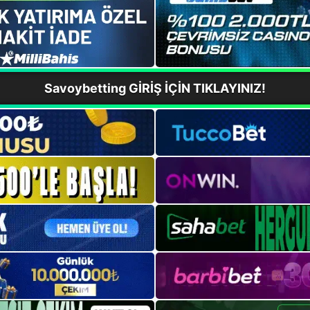
Savoybetting GİRİŞ İÇİN TIKLAYINIZ!