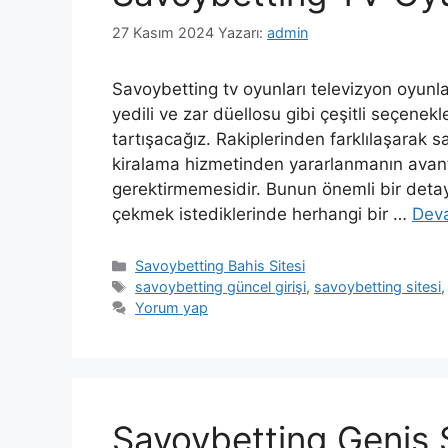
27 Kasım 2024
Yazarı:
admin
Savoybetting tv oyunları televizyon oyunlar
yedili ve zar düellosu gibi çeşitli seçenek
tartışacağız. Rakiplerinden farklılaşarak s
kiralama hizmetinden yararlanmanın avanta
gerektirmemesidir. Bunun önemli bir deta
çekmek istediklerinde herhangi bir …
Dev
Kategoriler
Savoybetting Bahis Sitesi
Etiketler
savoybetting güncel girişi
,
savoybetting sitesi
Yorum yap
Savoybetting Geniş 