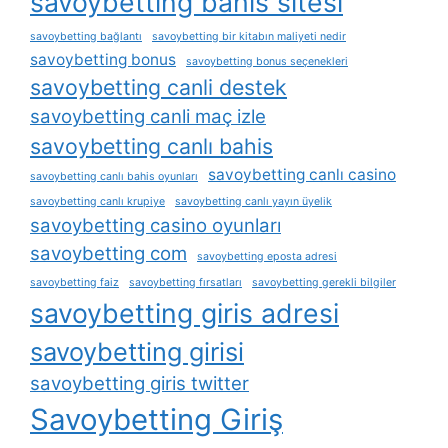
savoybetting bahis sitesi
savoybetting bağlantı
savoybetting bir kitabın maliyeti nedir
savoybetting bonus
savoybetting bonus seçenekleri
savoybetting canli destek
savoybetting canli maç izle
savoybetting canlı bahis
savoybetting canlı casino
savoybetting canlı bahis oyunları
savoybetting canlı krupiye
savoybetting canlı yayın üyelik
savoybetting casino oyunları
savoybetting com
savoybetting eposta adresi
savoybetting faiz
savoybetting fırsatları
savoybetting gerekli bilgiler
savoybetting giris adresi
savoybetting girisi
savoybetting giris twitter
Savoybetting Giriş