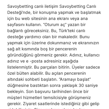
Savoybetting canlı iletişim Savoybetting Canlı
Desteği’nde, bir konuşma yapmak ve başlatmak
için bu web sitesinin ana ekranı veya ana
sayfasını kullanın. “Oturum aç” yazan bir
bağlantı göreceksiniz. Bu, Türk’teki canlı
desteğe yardımcı olan bir makaledir. Bunu
yapmak için üzerine dokunmanız ve ekranınızın
sağ alt kısmında boş bir pencerenin
göründüğünü görmeniz gerekir. Adınız, kullanıcı
adınız ve e -posta adresiniz aşağıda
listelenmiştir. Bu parçaları bitirin. Üyeler sadece
özel bülten alabilir. Bu açılan pencerenin
altındaki sohbeti başlatın. “Aramayı başlat”
düğmesine bastıktan sonra yaklaşık 30 saniye
bekleyin. Son başvuru tarihinden önce bir
müşteri hizmetleri temsilcisiyle görüşmeniz
gerekir. Ziyaret saatlerinde istediğiniz gibi gelip