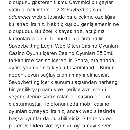
olduğunu gösteren kısmı. Çevrimiçi bir şeyler
satın almak isterseniz
Savoybetting canlı
ödemeler
web sitesinde para çekme özelliğini
kullanabilirsiniz. Nakit çıkışı bu genişlemenin ne
olduğudur. Bu özellik sayesinde, açtığınız
kuponlarda belirli bir miktar garanti edilir.
Savoybetting Login Web Sitesi Casino Oyunları
Casino Oyunu içeren Casino Oyunları Bölümü
farklı türde casino içerebilir. Sonra, aralarında
ayrım yapmanın tek yolu tasarımlarıdır. Bunun
nedeni, oyun sağlayıcılarının aynı olmasıdır.
Savoybetting içerik sunumu açısından herhangi
bir yenilik yapmamış ve içerikle aynı menü
seçeneklerine sadık kalan bir casino bölümü
oluşturmuştur. Telefonunuzda mobil casino
oyunları oynayabilirsiniz, ancak web sitesinde
başka oyunlar da bulabilirsiniz. Sitede video
poker ve video slot oyunları oynamayı seven