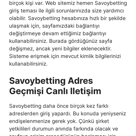
birçok kişi var. Web sitemiz hemen Savoybetting
giriş teması ile ilgili sorunlarınızda size yardımcı
olabilir. Savoybetting hesabınıza hızlı bir şekilde
ulaşmak için, sayfamızdaki bağlantıyı
değiştirmeye devam ettiğimiz bağlantıyı
kullanabilirsiniz. Burada gördüğünüz sayfa
değişmez, ancak yeni bilgiler eklenecektir.
Sisteme erişmek için mevcut kimlik bilgilerinizi
kullanabilirsiniz.
Savoybetting Adres
Geçmişi Canlı Iletişim
Savoybetting daha önce birçok kez farklı
adreslerden giriş yapardı. Bu konuda yeniyseniz
endişelenmenize gerek yok. Çünkü şirket
yetkilileri durumun anında farkında olacak ve