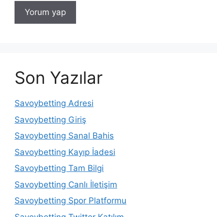
Son Yazılar
Savoybetting Adresi
Savoybetting Giriş
Savoybetting Sanal Bahis
Savoybetting Kayıp İadesi
Savoybetting Tam Bilgi
Savoybetting Canlı İletişim
Savoybetting Spor Platformu
Savoybetting Twitter Katılım