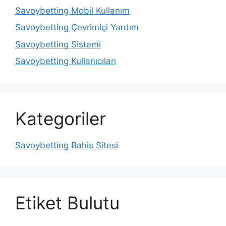
Savoybetting Mobil Kullanım
Savoybetting Çevrimiçi Yardım
Savoybetting Sistemi
Savoybetting Kullanıcıları
Kategoriler
Savoybetting Bahis Sitesi
Etiket Bulutu