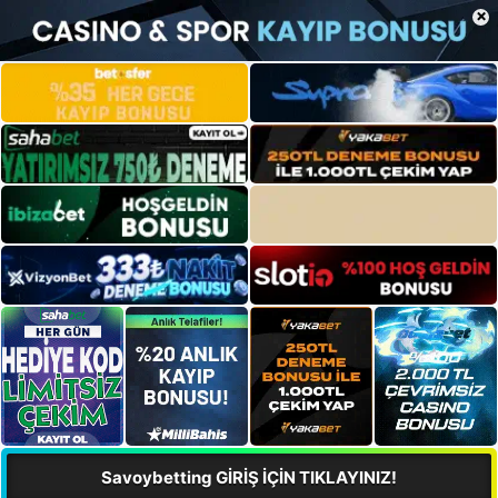
×
Savoybetting GİRİŞ İÇİN TIKLAYINIZ!