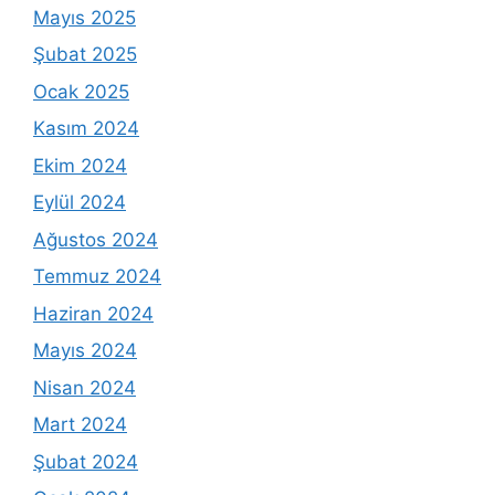
Mayıs 2025
Şubat 2025
Ocak 2025
Kasım 2024
Ekim 2024
Eylül 2024
Ağustos 2024
Temmuz 2024
Haziran 2024
Mayıs 2024
Nisan 2024
Mart 2024
Şubat 2024