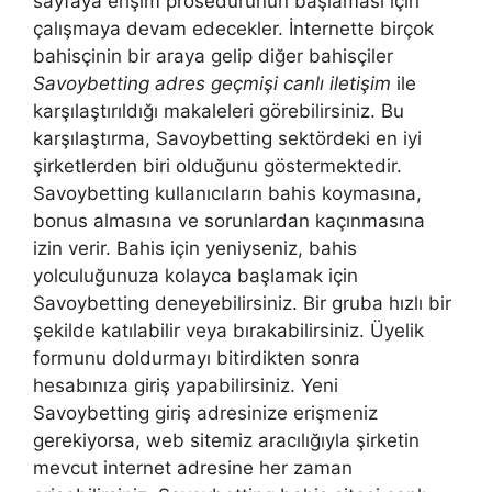
sayfaya erişim prosedürünün başlaması için
çalışmaya devam edecekler. İnternette birçok
bahisçinin bir araya gelip diğer bahisçiler
Savoybetting adres geçmişi canlı iletişim
ile
karşılaştırıldığı makaleleri görebilirsiniz. Bu
karşılaştırma, Savoybetting sektördeki en iyi
şirketlerden biri olduğunu göstermektedir.
Savoybetting kullanıcıların bahis koymasına,
bonus almasına ve sorunlardan kaçınmasına
izin verir. Bahis için yeniyseniz, bahis
yolculuğunuza kolayca başlamak için
Savoybetting deneyebilirsiniz. Bir gruba hızlı bir
şekilde katılabilir veya bırakabilirsiniz. Üyelik
formunu doldurmayı bitirdikten sonra
hesabınıza giriş yapabilirsiniz. Yeni
Savoybetting giriş adresinize erişmeniz
gerekiyorsa, web sitemiz aracılığıyla şirketin
mevcut internet adresine her zaman