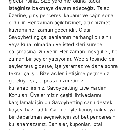
gidebilirsiniz. Size yardımcı olana kadar
isteğinize bakmaya devam edeceğiz. Talep
üzerine, giriş penceresi kapanır ve çağrı sona
erdirilir. Her zaman açık hizmet, açık hizmet
kavramı her zaman geçerlidir. Olası
Savoybetting çalışanlarının herhangi bir sınır
veya kural olmadan ve istedikleri sürece
çalışmasına izin verir. Her zaman meşguller, her
zaman bir şeyler yapıyorlar. Web sitesinde bir
şeyler ters giderse, işe yaramaz ve daha sonra
tekrar çalışır. Bize acilen iletişime geçmeniz
gerekiyorsa, e-posta hizmetimizi
kullanabilirsiniz. Savoybetting Live Yardım
Konuları. Üyelerimizin çeşitli ihtiyaçlarını
karşılamak için bir Savoybetting canlı destek
köşesi hazırladık. Canlı biriyle konuşmak veya
bir departman seçmek için sohbet penceresini
kullanamazsınız. Bahisler, kuponlar, iptal