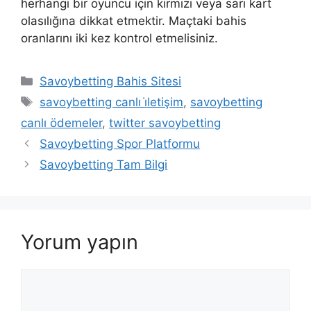
herhangi bir oyuncu için kırmızı veya sarı kart
olasılığına dikkat etmektir. Maçtaki bahis
oranlarını iki kez kontrol etmelisiniz.
Kategoriler
Savoybetting Bahis Sitesi
Etiketler
savoybetting canlı i̇letişim
,
savoybetting
canlı ödemeler
,
twitter savoybetting
Savoybetting Spor Platformu
Savoybetting Tam Bilgi
Yorum yapın
Yorum