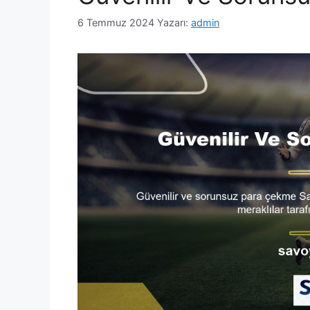
6 Temmuz 2024
Yazarı:
admin