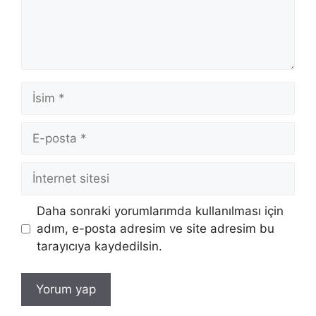
İsim
E-
posta
İnternet
sitesi
Daha sonraki yorumlarımda kullanılması için
adım, e-posta adresim ve site adresim bu
tarayıcıya kaydedilsin.