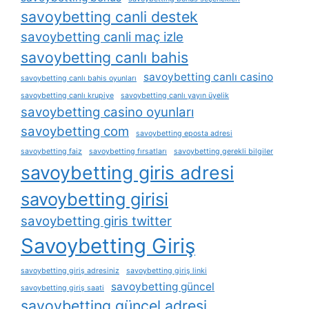
savoybetting canli destek
savoybetting canli maç izle
savoybetting canlı bahis
savoybetting canlı casino
savoybetting canlı bahis oyunları
savoybetting canlı krupiye
savoybetting canlı yayın üyelik
savoybetting casino oyunları
savoybetting com
savoybetting eposta adresi
savoybetting faiz
savoybetting fırsatları
savoybetting gerekli bilgiler
savoybetting giris adresi
savoybetting girisi
savoybetting giris twitter
Savoybetting Giriş
savoybetting giriş adresiniz
savoybetting giriş linki
savoybetting güncel
savoybetting giriş saati
savoybetting güncel adresi