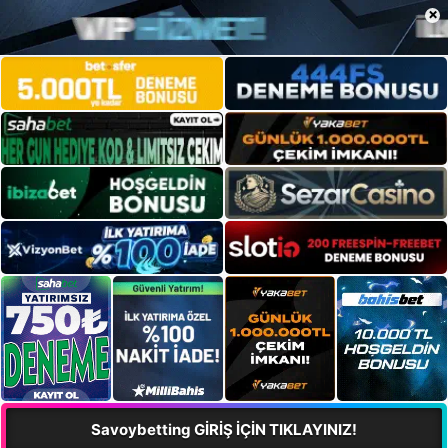
×
Savoybetting GİRİŞ İÇİN TIKLAYINIZ!