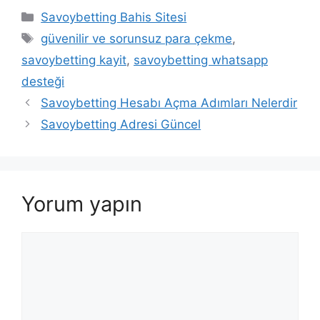
Kategoriler
Savoybetting Bahis Sitesi
Etiketler
güvenilir ve sorunsuz para çekme
,
savoybetting kayit
,
savoybetting whatsapp
desteği
Savoybetting Hesabı Açma Adımları Nelerdir
Savoybetting Adresi Güncel
Yorum yapın
Yorum