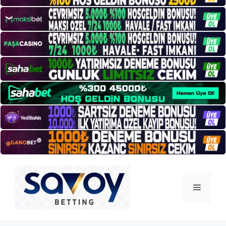
İçeriğe
atla
Menü