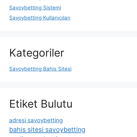
Savoybetting Sistemi
Savoybetting Kullanıcıları
Kategoriler
Savoybetting Bahis Sitesi
Etiket Bulutu
adresi savoybetting
bahis sitesi savoybetting