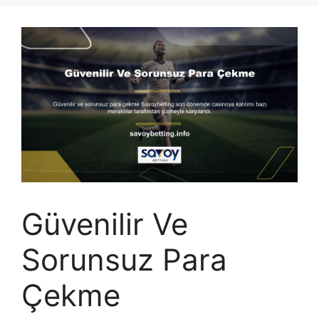
Güvenilir Ve
Sorunsuz Para
Çekme