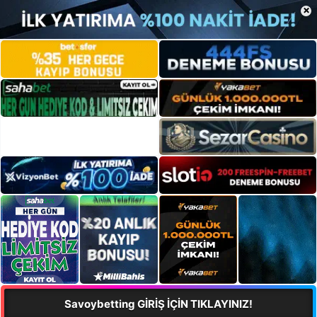
×
Savoybetting GİRİŞ İÇİN TIKLAYINIZ!