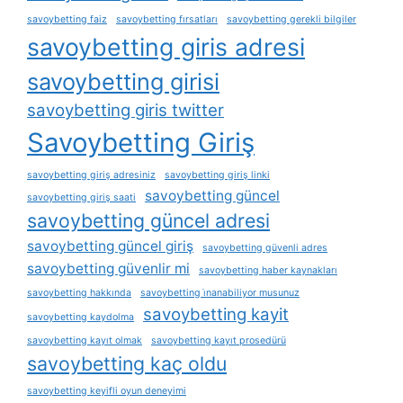
savoybetting faiz
savoybetting fırsatları
savoybetting gerekli bilgiler
savoybetting giris adresi
savoybetting girisi
savoybetting giris twitter
Savoybetting Giriş
savoybetting giriş adresiniz
savoybetting giriş linki
savoybetting güncel
savoybetting giriş saati
savoybetting güncel adresi
savoybetting güncel giriş
savoybetting güvenli adres
savoybetting güvenlir mi
savoybetting haber kaynakları
savoybetting hakkında
savoybetting i̇nanabiliyor musunuz
savoybetting kayit
savoybetting kaydolma
savoybetting kayıt olmak
savoybetting kayıt prosedürü
savoybetting kaç oldu
savoybetting keyifli oyun deneyimi