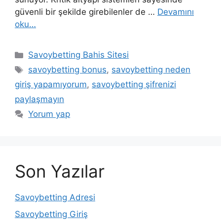
güvenli bir şekilde girebilenler de …
Devamını
oku…
Kategoriler
Savoybetting Bahis Sitesi
Etiketler
savoybetting bonus
,
savoybetting neden
giriş yapamıyorum
,
savoybetting şifrenizi
paylaşmayın
Yorum yap
Son Yazılar
Savoybetting Adresi
Savoybetting Giriş