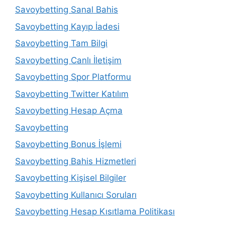
Savoybetting Sanal Bahis
Savoybetting Kayıp İadesi
Savoybetting Tam Bilgi
Savoybetting Canlı İletişim
Savoybetting Spor Platformu
Savoybetting Twitter Katılım
Savoybetting Hesap Açma
Savoybetting
Savoybetting Bonus İşlemi
Savoybetting Bahis Hizmetleri
Savoybetting Kişisel Bilgiler
Savoybetting Kullanıcı Soruları
Savoybetting Hesap Kısıtlama Politikası