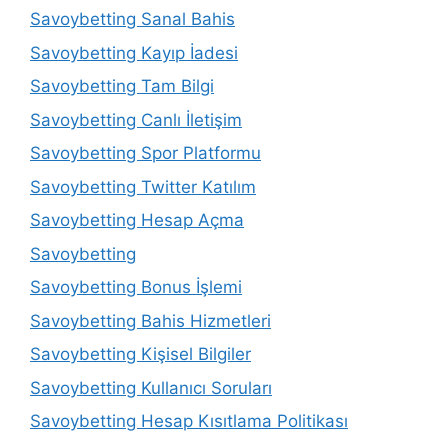
Savoybetting Sanal Bahis
Savoybetting Kayıp İadesi
Savoybetting Tam Bilgi
Savoybetting Canlı İletişim
Savoybetting Spor Platformu
Savoybetting Twitter Katılım
Savoybetting Hesap Açma
Savoybetting
Savoybetting Bonus İşlemi
Savoybetting Bahis Hizmetleri
Savoybetting Kişisel Bilgiler
Savoybetting Kullanıcı Soruları
Savoybetting Hesap Kısıtlama Politikası