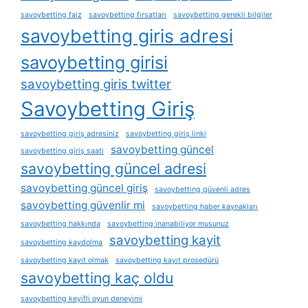
savoybetting faiz
savoybetting fırsatları
savoybetting gerekli bilgiler
savoybetting giris adresi
savoybetting girisi
savoybetting giris twitter
Savoybetting Giriş
savoybetting giriş adresiniz
savoybetting giriş linki
savoybetting güncel
savoybetting giriş saati
savoybetting güncel adresi
savoybetting güncel giriş
savoybetting güvenli adres
savoybetting güvenlir mi
savoybetting haber kaynakları
savoybetting hakkında
savoybetting i̇nanabiliyor musunuz
savoybetting kayit
savoybetting kaydolma
savoybetting kayıt olmak
savoybetting kayıt prosedürü
savoybetting kaç oldu
savoybetting keyifli oyun deneyimi