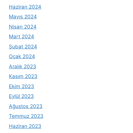
Haziran 2024
Mayıs 2024
Nisan 2024
Mart 2024
Şubat 2024
Ocak 2024
Aralık 2023
Kasım 2023
Ekim 2023
Eylül 2023
Ağustos 2023
Temmuz 2023
Haziran 2023