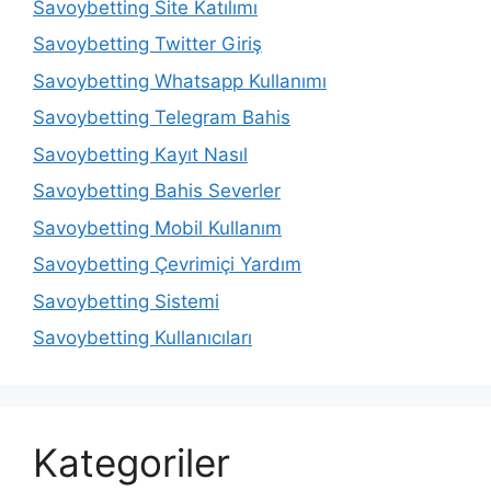
Savoybetting Site Katılımı
Savoybetting Twitter Giriş
Savoybetting Whatsapp Kullanımı
Savoybetting Telegram Bahis
Savoybetting Kayıt Nasıl
Savoybetting Bahis Severler
Savoybetting Mobil Kullanım
Savoybetting Çevrimiçi Yardım
Savoybetting Sistemi
Savoybetting Kullanıcıları
Kategoriler