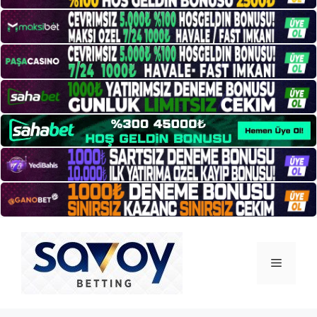
İçeriğe
atla
Menü