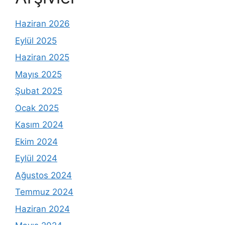
Haziran 2026
Eylül 2025
Haziran 2025
Mayıs 2025
Şubat 2025
Ocak 2025
Kasım 2024
Ekim 2024
Eylül 2024
Ağustos 2024
Temmuz 2024
Haziran 2024