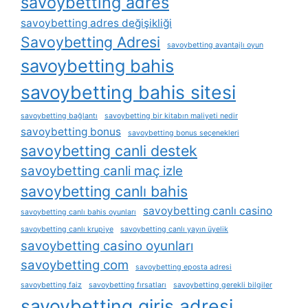
savoybetting adres
savoybetting adres değişikliği
Savoybetting Adresi
savoybetting avantajlı oyun
savoybetting bahis
savoybetting bahis sitesi
savoybetting bağlantı
savoybetting bir kitabın maliyeti nedir
savoybetting bonus
savoybetting bonus seçenekleri
savoybetting canli destek
savoybetting canli maç izle
savoybetting canlı bahis
savoybetting canlı casino
savoybetting canlı bahis oyunları
savoybetting canlı krupiye
savoybetting canlı yayın üyelik
savoybetting casino oyunları
savoybetting com
savoybetting eposta adresi
savoybetting faiz
savoybetting fırsatları
savoybetting gerekli bilgiler
savoybetting giris adresi