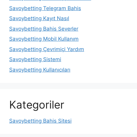
Savoybetting Telegram Bahis
Savoybetting Kayıt Nasıl
Savoybetting Bahis Severler
Savoybetting Mobil Kullanım
Savoybetting Çevrimiçi Yardım
Savoybetting Sistemi
Savoybetting Kullanıcıları
Kategoriler
Savoybetting Bahis Sitesi