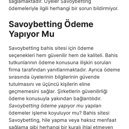
sağlamaktadır. Üyeler Savoybetting
ödemeleriyle ilgili herhangi bir sorun bildirmiyor.
Savoybetting Ödeme
Yapıyor Mu
Savoybetting bahis sitesi için ödeme
seçenekleri hem güvenilir hem de kaliteli. Bahis
tutkunlarının ödeme konusuna ilişkin soruları
firma tarafından yanıtlanmaktadır. Ayrıca ödeme
sırasında üyelerinin bilgilerinin güvende
tutulmasını ve üçüncü kişilerin eline
geçmemesini sağlar. Şirketlerin güvenilirliği
ödeme konusuyla yakından bağlantılıdır.
Savoybetting ödeme yapıyor mu
yapılan
ödemeler işleme koyuluyor mu? Bahis sitesi
Savoybetting, hile yapma veya haksız menfaat
sağlama gibi herhangi bir kuralı ihlal etmeyen