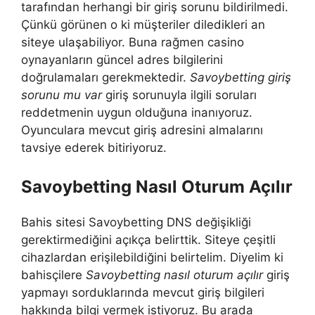
tarafından herhangi bir giriş sorunu bildirilmedi.
Çünkü görünen o ki müşteriler diledikleri an
siteye ulaşabiliyor. Buna rağmen casino
oynayanların güncel adres bilgilerini
doğrulamaları gerekmektedir.
Savoybetting giriş
sorunu mu var
giriş sorunuyla ilgili soruları
reddetmenin uygun olduğuna inanıyoruz.
Oyunculara mevcut giriş adresini almalarını
tavsiye ederek bitiriyoruz.
Savoybetting Nasıl Oturum Açılır
Bahis sitesi Savoybetting DNS değişikliği
gerektirmediğini açıkça belirttik. Siteye çeşitli
cihazlardan erişilebildiğini belirtelim. Diyelim ki
bahisçilere
Savoybetting nasıl oturum açılır
giriş
yapmayı sorduklarında mevcut giriş bilgileri
hakkında bilgi vermek istiyoruz. Bu arada