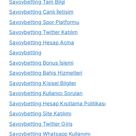
Savoybetting Tam Bilgi
Savoybetting Canlı İletişim
Savoybetting Spor Platformu
Savoybetting Twitter Katılım
Savoybetting Hesap Açma
Savoybetting
Savoybetting Bonus İşlemi
Savoybetting Bahis Hizmetleri
Savoybetting Kişisel Bilgiler
Savoybetting Kullanıcı Soruları
Savoybetting Hesap Kısıtlama Politikası
Savoybetting Site Katılımı
Savoybetting Twitter Giriş
Savoybetting Whatsapp Kullanımı