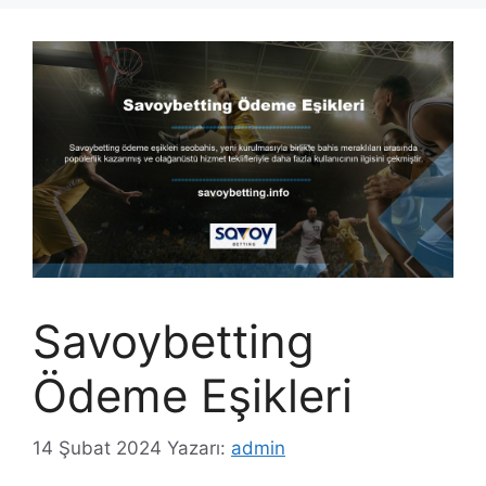
Savoybetting
Ödeme Eşikleri
14 Şubat 2024
Yazarı:
admin