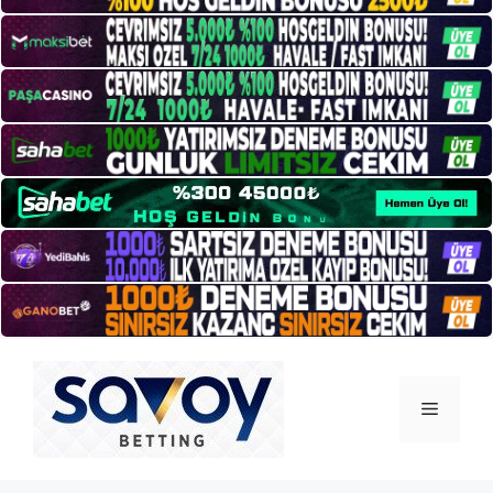
İçeriğe
atla
Menü