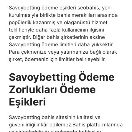
Savoybetting ödeme eşikleri seobahis, yeni
kurulmasıyla birlikte bahis meraklıları arasında
popülerlik kazanmış ve olağanüstü hizmet
teklifleriyle daha fazla kullanıcının ilgisini
çekmiştir. Diğer bahis şirketlerinin aksine
Savoybetting ödeme limitleri daha yüksektir.
Para çekmenize veya yatırmanıza bağlı olarak
şirket, ödemeniz için limitler belirleyebilir.
Savoybetting Ödeme
Zorlukları Ödeme
Eşikleri
Savoybetting bahis sitesinin kalitesi ve
güvenilirliği inkâr edilemez.Bahis platformlarında
ve şirketlerinin duyurularında bahisçiler