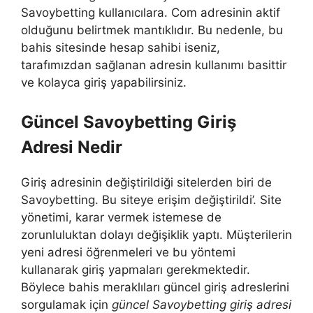
Savoybetting kullanıcılara. Com adresinin aktif
olduğunu belirtmek mantıklıdır. Bu nedenle, bu
bahis sitesinde hesap sahibi iseniz,
tarafımızdan sağlanan adresin kullanımı basittir
ve kolayca giriş yapabilirsiniz.
Güncel Savoybetting Giriş
Adresi Nedir
Giriş adresinin değiştirildiği sitelerden biri de
Savoybetting. Bu siteye erişim değiştirildi’. Site
yönetimi, karar vermek istemese de
zorunluluktan dolayı değişiklik yaptı. Müşterilerin
yeni adresi öğrenmeleri ve bu yöntemi
kullanarak giriş yapmaları gerekmektedir.
Böylece bahis meraklıları güncel giriş adreslerini
sorgulamak için
güncel Savoybetting giriş adresi