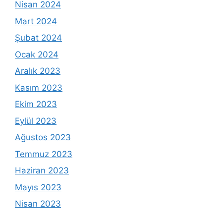
Nisan 2024
Mart 2024
Şubat 2024
Ocak 2024
Aralık 2023
Kasım 2023
Ekim 2023
Eylül 2023
Ağustos 2023
Temmuz 2023
Haziran 2023
Mayıs 2023
Nisan 2023