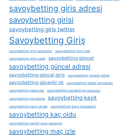
savoybetting giris adresi
savoybetting girisi
savoybetting giris twitter
Savoybetting Giriş
savoybetting giriş adresiniz
savoybetting giriş linki
savoybetting güncel
savoybetting giriş saati
savoybetting güncel adresi
savoybetting güncel giriş
savoybetting güvenli adres
savoybetting güvenlir mi
savoybetting haber kaynakları
savoybetting hakkında
savoybetting i̇nanabiliyor musunuz
savoybetting kayit
savoybetting kaydolma
savoybetting kayıt olmak
savoybetting kayıt prosedürü
savoybetting kaç oldu
savoybetting keyifli oyun deneyimi
savoybetting maç izle