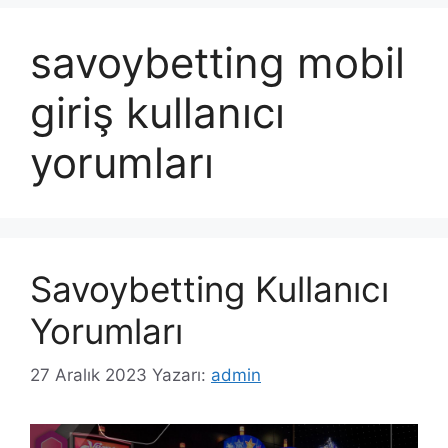
savoybetting mobil
giriş kullanıcı
yorumları
Savoybetting Kullanıcı
Yorumları
27 Aralık 2023
Yazarı:
admin