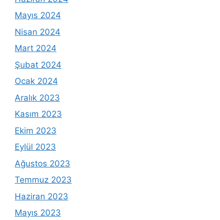
Mayıs 2024
Nisan 2024
Mart 2024
Şubat 2024
Ocak 2024
Aralık 2023
Kasım 2023
Ekim 2023
Eylül 2023
Ağustos 2023
Temmuz 2023
Haziran 2023
Mayıs 2023