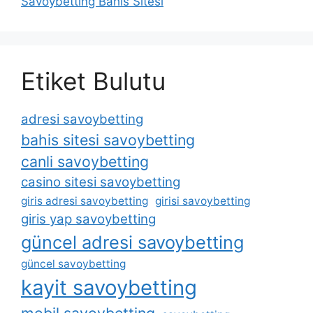
Savoybetting Bahis Sitesi
Etiket Bulutu
adresi savoybetting
bahis sitesi savoybetting
canli savoybetting
casino sitesi savoybetting
giris adresi savoybetting
girisi savoybetting
giris yap savoybetting
güncel adresi savoybetting
güncel savoybetting
kayit savoybetting