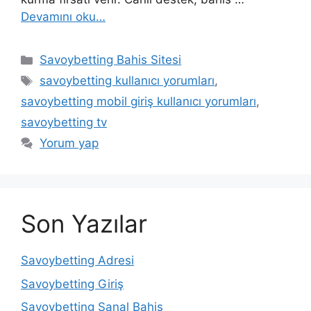
Devamını oku…
Kategoriler
Savoybetting Bahis Sitesi
Etiketler
savoybetting kullanıcı yorumları
,
savoybetting mobil giriş kullanıcı yorumları
,
savoybetting tv
Yorum yap
Son Yazılar
Savoybetting Adresi
Savoybetting Giriş
Savoybetting Sanal Bahis