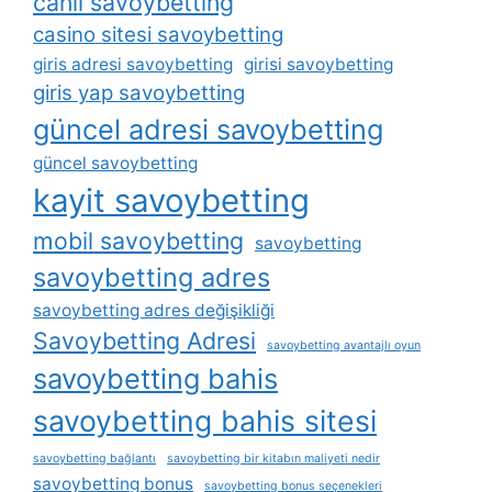
canli savoybetting
casino sitesi savoybetting
giris adresi savoybetting
girisi savoybetting
giris yap savoybetting
güncel adresi savoybetting
güncel savoybetting
kayit savoybetting
mobil savoybetting
savoybetting
savoybetting adres
savoybetting adres değişikliği
Savoybetting Adresi
savoybetting avantajlı oyun
savoybetting bahis
savoybetting bahis sitesi
savoybetting bağlantı
savoybetting bir kitabın maliyeti nedir
savoybetting bonus
savoybetting bonus seçenekleri