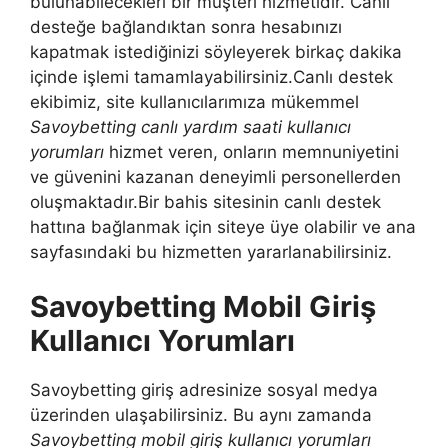
bulunabilecekleri bir müşteri hizmetidir. Canlı
desteğe bağlandıktan sonra hesabınızı
kapatmak istediğinizi söyleyerek birkaç dakika
içinde işlemi tamamlayabilirsiniz.Canlı destek
ekibimiz, site kullanıcılarımıza mükemmel
Savoybetting canlı yardım saati kullanıcı
yorumları
hizmet veren, onların memnuniyetini
ve güvenini kazanan deneyimli personellerden
oluşmaktadır.Bir bahis sitesinin canlı destek
hattına bağlanmak için siteye üye olabilir ve ana
sayfasındaki bu hizmetten yararlanabilirsiniz.
Savoybetting Mobil Giriş
Kullanıcı Yorumları
Savoybetting giriş adresinize sosyal medya
üzerinden ulaşabilirsiniz. Bu aynı zamanda
Savoybetting mobil giriş kullanıcı yorumları