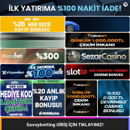
×
Savoybetting GİRİŞ İÇİN TIKLAYINIZ!