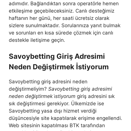
adımıdır. Bağlandıktan sonra operatörle hemen
etkileşime geçebileceksiniz. Canlı desteğimiz
haftanın her günü, her saati ücretsiz olarak
sizlere sunulmaktadır. Sorularınıza yanıt bulmak
ve sorunları en kısa sürede çözmek için canlı
destekle iletişime geçin.
Savoybetting Giriş Adresimi
Neden Değiştirmek İstiyorum
Savoybetting giriş adresini neden
değiştirmeliyim?
Savoybetting giriş adresimi
neden değiştirmek i̇stiyorum
giriş adresini sık
sık değiştirmesi gerekiyor. Ülkemizde ise
Savoybetting yasa dışı hizmet verdiği
düşüncesiyle site kapatılarak erişime engellendi.
Web sitesinin kapatılması BTK tarafından