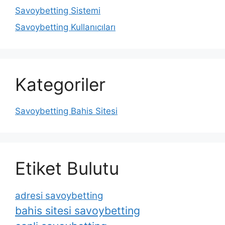
Savoybetting Sistemi
Savoybetting Kullanıcıları
Kategoriler
Savoybetting Bahis Sitesi
Etiket Bulutu
adresi savoybetting
bahis sitesi savoybetting