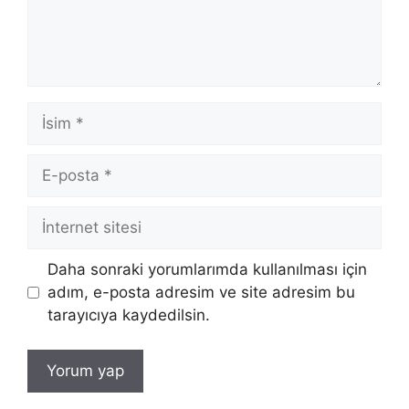
İsim
E-
posta
İnternet
sitesi
Daha sonraki yorumlarımda kullanılması için
adım, e-posta adresim ve site adresim bu
tarayıcıya kaydedilsin.