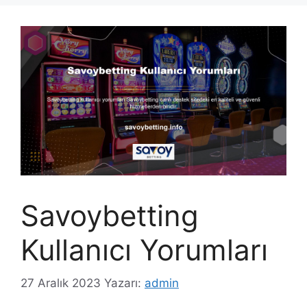
Savoybetting
Kullanıcı Yorumları
27 Aralık 2023
Yazarı:
admin