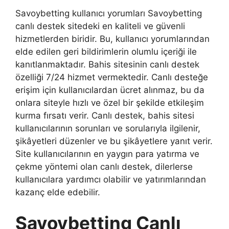
Savoybetting kullanıcı yorumları Savoybetting
canlı destek sitedeki en kaliteli ve güvenli
hizmetlerden biridir. Bu, kullanıcı yorumlarından
elde edilen geri bildirimlerin olumlu içeriği ile
kanıtlanmaktadır. Bahis sitesinin canlı destek
özelliği 7/24 hizmet vermektedir. Canlı desteğe
erişim için kullanıcılardan ücret alınmaz, bu da
onlara siteyle hızlı ve özel bir şekilde etkileşim
kurma fırsatı verir. Canlı destek, bahis sitesi
kullanıcılarının sorunları ve sorularıyla ilgilenir,
şikâyetleri düzenler ve bu şikâyetlere yanıt verir.
Site kullanıcılarının en yaygın para yatırma ve
çekme yöntemi olan canlı destek, dilerlerse
kullanıcılara yardımcı olabilir ve yatırımlarından
kazanç elde edebilir.
Savoybetting Canlı