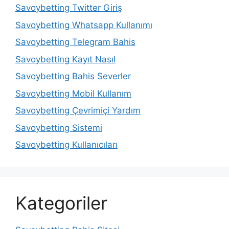
Savoybetting Twitter Giriş
Savoybetting Whatsapp Kullanımı
Savoybetting Telegram Bahis
Savoybetting Kayıt Nasıl
Savoybetting Bahis Severler
Savoybetting Mobil Kullanım
Savoybetting Çevrimiçi Yardım
Savoybetting Sistemi
Savoybetting Kullanıcıları
Kategoriler