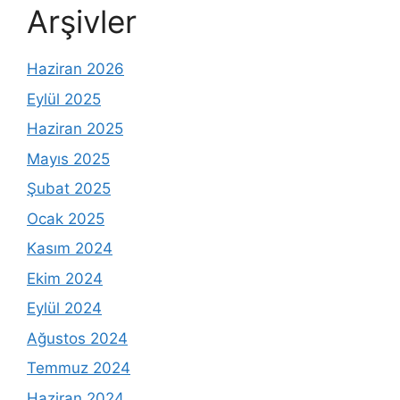
Arşivler
Haziran 2026
Eylül 2025
Haziran 2025
Mayıs 2025
Şubat 2025
Ocak 2025
Kasım 2024
Ekim 2024
Eylül 2024
Ağustos 2024
Temmuz 2024
Haziran 2024