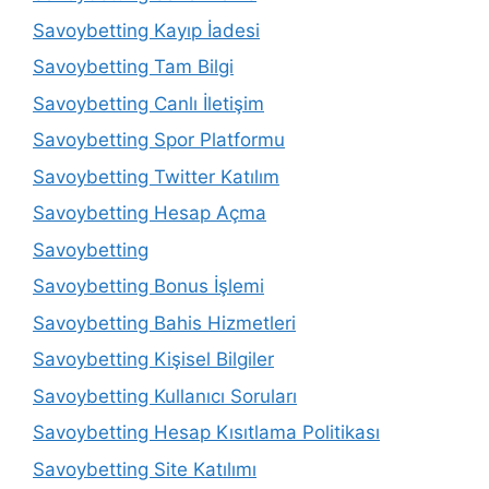
Savoybetting Kayıp İadesi
Savoybetting Tam Bilgi
Savoybetting Canlı İletişim
Savoybetting Spor Platformu
Savoybetting Twitter Katılım
Savoybetting Hesap Açma
Savoybetting
Savoybetting Bonus İşlemi
Savoybetting Bahis Hizmetleri
Savoybetting Kişisel Bilgiler
Savoybetting Kullanıcı Soruları
Savoybetting Hesap Kısıtlama Politikası
Savoybetting Site Katılımı