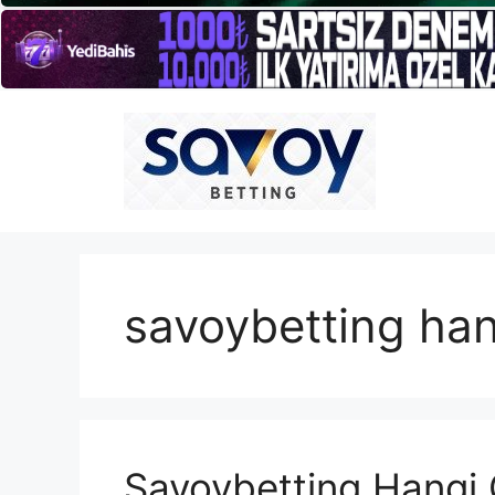
İçeriğe
atla
savoybetting han
Savoybetting Hangi 