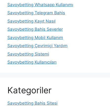
Savoybetting Whatsapp Kullanımı
Savoybetting Telegram Bahis
Savoybetting Kayıt Nasıl
Savoybetting Bahis Severler
Savoybetting Mobil Kullanım
Savoybetting Çevrimiçi Yardım
Savoybetting Sistemi
Savoybetting Kullanıcıları
Kategoriler
Savoybetting Bahis Sitesi