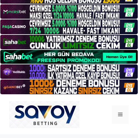
İçeriğe
atla
Menü