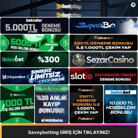
×
Savoybetting GİRİŞ İÇİN TIKLAYINIZ!