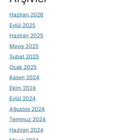
Haziran 2026
Eylül 2025
Haziran 2025
Mayıs 2025
Şubat 2025
Ocak 2025
Kasım 2024
Ekim 2024
Eylül 2024
Ağustos 2024
Temmuz 2024
Haziran 2024