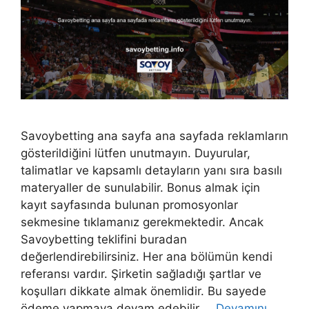
Savoybetting ana sayfa ana sayfada reklamların
gösterildiğini lütfen unutmayın. Duyurular,
talimatlar ve kapsamlı detayların yanı sıra basılı
materyaller de sunulabilir. Bonus almak için
kayıt sayfasında bulunan promosyonlar
sekmesine tıklamanız gerekmektedir. Ancak
Savoybetting teklifini buradan
değerlendirebilirsiniz. Her ana bölümün kendi
referansı vardır. Şirketin sağladığı şartlar ve
koşulları dikkate almak önemlidir. Bu sayede
ödeme yapmaya devam edebilir …
Devamını