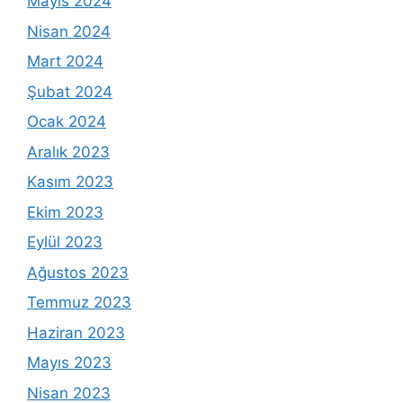
Mayıs 2024
Nisan 2024
Mart 2024
Şubat 2024
Ocak 2024
Aralık 2023
Kasım 2023
Ekim 2023
Eylül 2023
Ağustos 2023
Temmuz 2023
Haziran 2023
Mayıs 2023
Nisan 2023