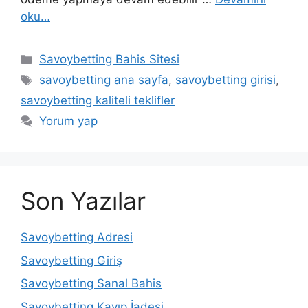
oku…
Kategoriler
Savoybetting Bahis Sitesi
Etiketler
savoybetting ana sayfa
,
savoybetting girisi
,
savoybetting kaliteli teklifler
Yorum yap
Son Yazılar
Savoybetting Adresi
Savoybetting Giriş
Savoybetting Sanal Bahis
Savoybetting Kayıp İadesi