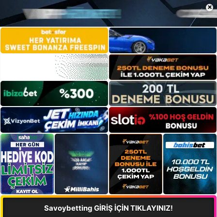
×
Savoybetting GİRİŞ İÇİN TIKLAYINIZ!