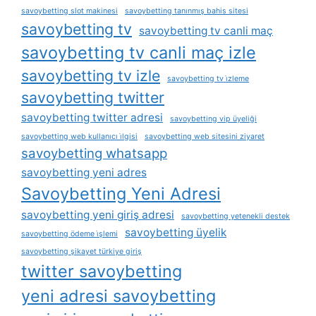
savoybetting slot makinesi
savoybetting tanınmış bahis sitesi
savoybetting tv
savoybetting tv canli maç
savoybetting tv canli maç izle
savoybetting tv izle
savoybetting tv i̇zleme
savoybetting twitter
savoybetting twitter adresi
savoybetting vip üyeliği
savoybetting web kullanıcı i̇lgisi
savoybetting web sitesini ziyaret
savoybetting whatsapp
savoybetting yeni adres
Savoybetting Yeni Adresi
savoybetting yeni giriş adresi
savoybetting yetenekli destek
savoybetting üyelik
savoybetting ödeme i̇şlemi
savoybetting şikayet türkiye giriş
twitter savoybetting
yeni adresi savoybetting