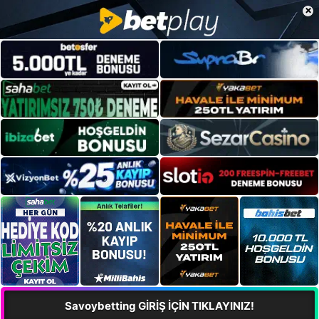
×
Savoybetting GİRİŞ İÇİN TIKLAYINIZ!