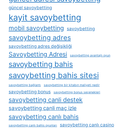
güncel savoybetting
kayit savoybetting
mobil savoybetting
savoybetting
savoybetting adres
savoybetting adres değişikliği
Savoybetting Adresi
savoybetting avantajlı oyun
savoybetting bahis
savoybetting bahis sitesi
savoybetting bağlantı
savoybetting bir kitabın maliyeti nedir
savoybetting bonus
savoybetting bonus seçenekleri
savoybetting canli destek
savoybetting canli maç izle
savoybetting canlı bahis
savoybetting canlı casino
savoybetting canlı bahis oyunları