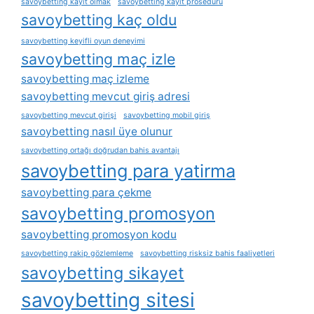
savoybetting kayıt olmak
savoybetting kayıt prosedürü
savoybetting kaç oldu
savoybetting keyifli oyun deneyimi
savoybetting maç izle
savoybetting maç izleme
savoybetting mevcut giriş adresi
savoybetting mevcut girişi
savoybetting mobil giriş
savoybetting nasıl üye olunur
savoybetting ortağı doğrudan bahis avantajı
savoybetting para yatirma
savoybetting para çekme
savoybetting promosyon
savoybetting promosyon kodu
savoybetting rakip gözlemleme
savoybetting risksiz bahis faaliyetleri
savoybetting sikayet
savoybetting sitesi