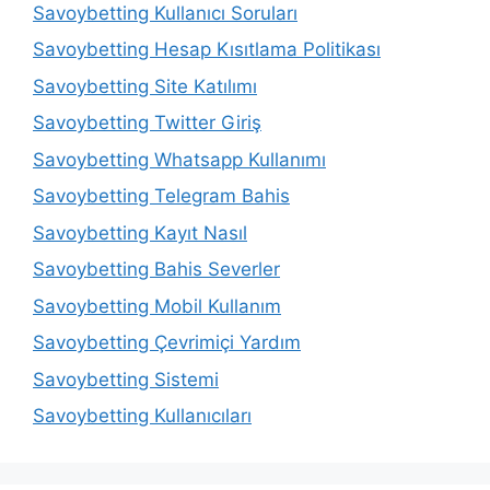
Savoybetting Kullanıcı Soruları
Savoybetting Hesap Kısıtlama Politikası
Savoybetting Site Katılımı
Savoybetting Twitter Giriş
Savoybetting Whatsapp Kullanımı
Savoybetting Telegram Bahis
Savoybetting Kayıt Nasıl
Savoybetting Bahis Severler
Savoybetting Mobil Kullanım
Savoybetting Çevrimiçi Yardım
Savoybetting Sistemi
Savoybetting Kullanıcıları