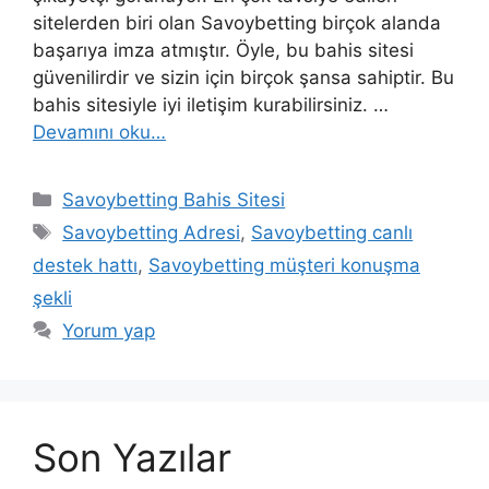
sitelerden biri olan Savoybetting birçok alanda
başarıya imza atmıştır. Öyle, bu bahis sitesi
güvenilirdir ve sizin için birçok şansa sahiptir. Bu
bahis sitesiyle iyi iletişim kurabilirsiniz. …
Devamını oku…
Kategoriler
Savoybetting Bahis Sitesi
Etiketler
Savoybetting Adresi
,
Savoybetting canlı
destek hattı
,
Savoybetting müşteri konuşma
şekli
Yorum yap
Son Yazılar