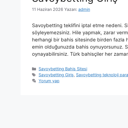
11 Haziran 2026
Yazarı:
admin
Savoybetting teklifini iptal etme nedeni. 
söyleyemezsiniz. Hile yapmak, zarar ver
herhangi bir bahis sitesinde birden fazl
emin olduğunuzda bahis oynuyorsunuz. S
oynayabilirsiniz. Türk bahisçiler her zam
Kategoriler
Savoybetting Bahis Sitesi
Etiketler
Savoybetting Giriş
,
Savoybetting teknoloji para
Yorum yap