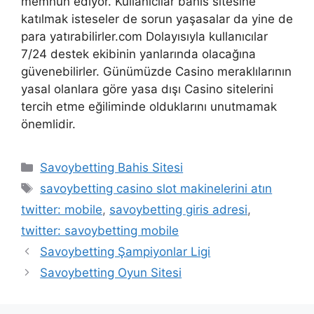
memnun ediyor. Kullanıcılar bahis sitesine
katılmak isteseler de sorun yaşasalar da yine de
para yatırabilirler.com Dolayısıyla kullanıcılar
7/24 destek ekibinin yanlarında olacağına
güvenebilirler. Günümüzde Casino meraklılarının
yasal olanlara göre yasa dışı Casino sitelerini
tercih etme eğiliminde olduklarını unutmamak
önemlidir.
Kategoriler
Savoybetting Bahis Sitesi
Etiketler
savoybetting casino slot makinelerini atın
twitter: mobile
,
savoybetting giris adresi
,
twitter: savoybetting mobile
Savoybetting Şampiyonlar Ligi
Savoybetting Oyun Sitesi