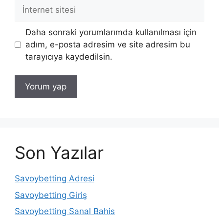
İnternet
sitesi
Daha sonraki yorumlarımda kullanılması için
adım, e-posta adresim ve site adresim bu
tarayıcıya kaydedilsin.
Son Yazılar
Savoybetting Adresi
Savoybetting Giriş
Savoybetting Sanal Bahis