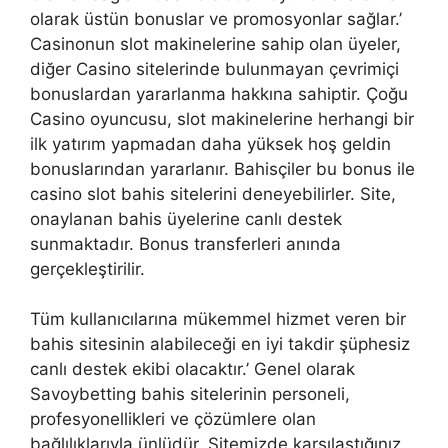
olarak üstün bonuslar ve promosyonlar sağlar.’
Casinonun slot makinelerine sahip olan üyeler,
diğer Casino sitelerinde bulunmayan çevrimiçi
bonuslardan yararlanma hakkına sahiptir. Çoğu
Casino oyuncusu, slot makinelerine herhangi bir
ilk yatırım yapmadan daha yüksek hoş geldin
bonuslarından yararlanır. Bahisçiler bu bonus ile
casino slot bahis sitelerini deneyebilirler. Site,
onaylanan bahis üyelerine canlı destek
sunmaktadır. Bonus transferleri anında
gerçekleştirilir.
Tüm kullanıcılarına mükemmel hizmet veren bir
bahis sitesinin alabileceği en iyi takdir şüphesiz
canlı destek ekibi olacaktır.’ Genel olarak
Savoybetting bahis sitelerinin personeli,
profesyonellikleri ve çözümlere olan
bağlılıklarıyla ünlüdür. Sitemizde karşılaştığınız