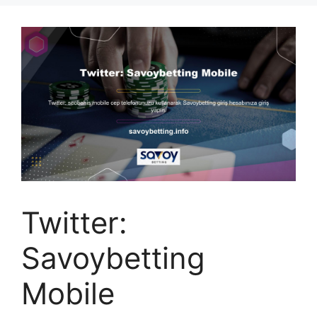
Twitter:
Savoybetting
Mobile