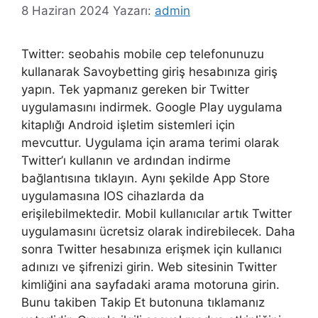
8 Haziran 2024
Yazarı:
admin
Twitter: seobahis mobile cep telefonunuzu
kullanarak Savoybetting giriş hesabınıza giriş
yapın. Tek yapmanız gereken bir Twitter
uygulamasını indirmek. Google Play uygulama
kitaplığı Android işletim sistemleri için
mevcuttur. Uygulama için arama terimi olarak
Twitter’ı kullanın ve ardından indirme
bağlantısına tıklayın. Aynı şekilde App Store
uygulamasına IOS cihazlarda da
erişilebilmektedir. Mobil kullanıcılar artık Twitter
uygulamasını ücretsiz olarak indirebilecek. Daha
sonra Twitter hesabınıza erişmek için kullanıcı
adınızı ve şifrenizi girin. Web sitesinin Twitter
kimliğini ana sayfadaki arama motoruna girin.
Bunu takiben Takip Et butonuna tıklamanız