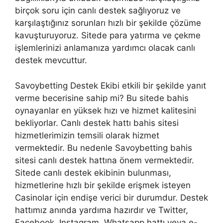
birçok soru için canlı destek sağlıyoruz ve
karşılaştığınız sorunları hızlı bir şekilde çözüme
kavuşturuyoruz. Sitede para yatırma ve çekme
işlemlerinizi anlamanıza yardımcı olacak canlı
destek mevcuttur.
Savoybetting Destek Ekibi etkili bir şekilde yanıt
verme becerisine sahip mi? Bu sitede bahis
oynayanlar en yüksek hızı ve hizmet kalitesini
bekliyorlar. Canlı destek hattı bahis sitesi
hizmetlerimizin temsili olarak hizmet
vermektedir. Bu nedenle Savoybetting bahis
sitesi canlı destek hattına önem vermektedir.
Sitede canlı destek ekibinin bulunması,
hizmetlerine hızlı bir şekilde erişmek isteyen
Casinolar için endişe verici bir durumdur. Destek
hattımız anında yardıma hazırdır ve Twitter,
Facebook, Instagram, Whatsapp hattı veya e-