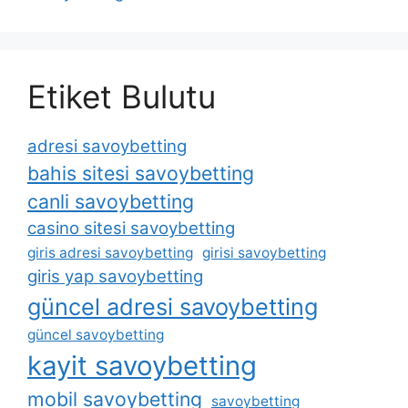
Etiket Bulutu
adresi savoybetting
bahis sitesi savoybetting
canli savoybetting
casino sitesi savoybetting
giris adresi savoybetting
girisi savoybetting
giris yap savoybetting
güncel adresi savoybetting
güncel savoybetting
kayit savoybetting
mobil savoybetting
savoybetting