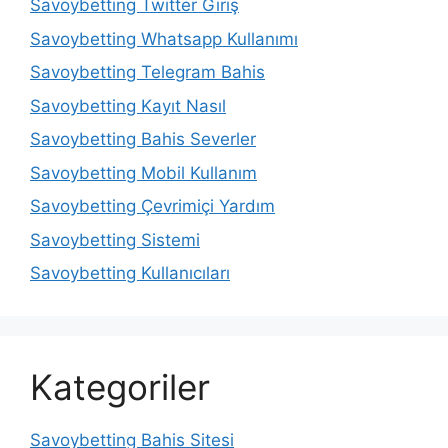
Savoybetting Twitter Giriş
Savoybetting Whatsapp Kullanımı
Savoybetting Telegram Bahis
Savoybetting Kayıt Nasıl
Savoybetting Bahis Severler
Savoybetting Mobil Kullanım
Savoybetting Çevrimiçi Yardım
Savoybetting Sistemi
Savoybetting Kullanıcıları
Kategoriler
Savoybetting Bahis Sitesi