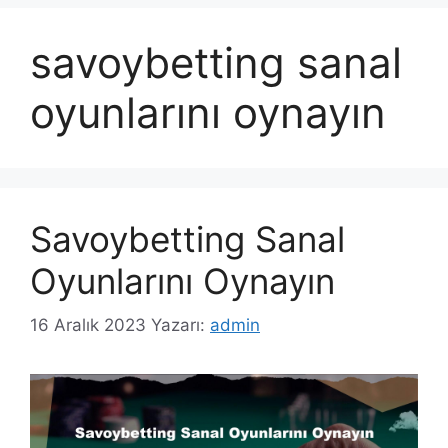
savoybetting sanal
oyunlarını oynayın
Savoybetting Sanal
Oyunlarını Oynayın
16 Aralık 2023
Yazarı:
admin