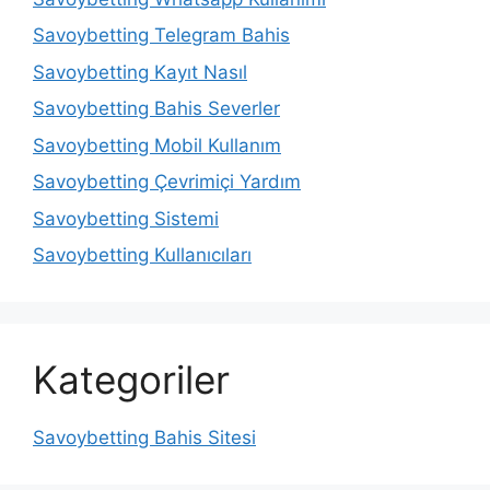
Savoybetting Telegram Bahis
Savoybetting Kayıt Nasıl
Savoybetting Bahis Severler
Savoybetting Mobil Kullanım
Savoybetting Çevrimiçi Yardım
Savoybetting Sistemi
Savoybetting Kullanıcıları
Kategoriler
Savoybetting Bahis Sitesi