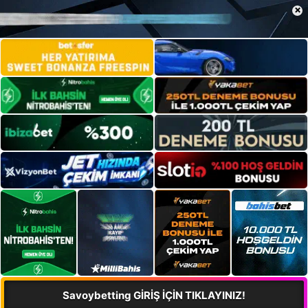
×
Savoybetting GİRİŞ İÇİN TIKLAYINIZ!