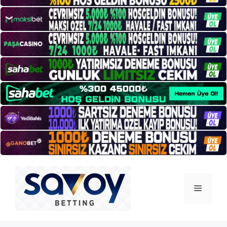
İçeriğe
atla
Menü