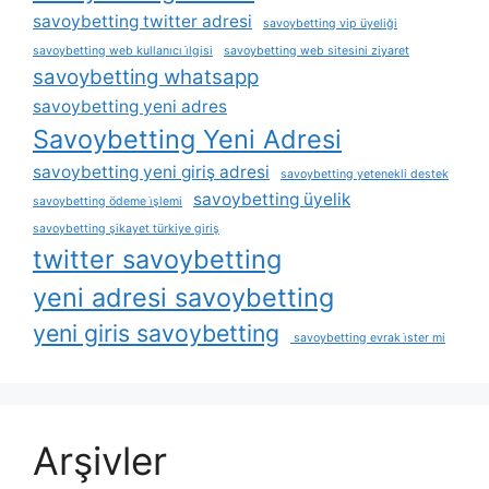
savoybetting twitter adresi
savoybetting vip üyeliği
savoybetting web kullanıcı i̇lgisi
savoybetting web sitesini ziyaret
savoybetting whatsapp
savoybetting yeni adres
Savoybetting Yeni Adresi
savoybetting yeni giriş adresi
savoybetting yetenekli destek
savoybetting üyelik
savoybetting ödeme i̇şlemi
savoybetting şikayet türkiye giriş
twitter savoybetting
yeni adresi savoybetting
yeni giris savoybetting
savoybetting evrak i̇ster mi
Arşivler