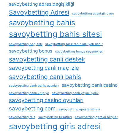
savoybetting adres değişikliği
Savoybetting Adresi
savoybetting avantajlı oyun
savoybetting bahis
savoybetting bahis sitesi
savoybetting bağlantı
savoybetting bir kitabın maliyeti nedir
savoybetting bonus
savoybetting bonus seçenekleri
savoybetting canli destek
savoybetting canli maç izle
savoybetting canlı bahis
savoybetting canlı casino
savoybetting canlı bahis oyunları
savoybetting canlı krupiye
savoybetting canlı yayın üyelik
savoybetting casino oyunları
savoybetting com
savoybetting eposta adresi
savoybetting faiz
savoybetting fırsatları
savoybetting gerekli bilgiler
savoybetting giris adresi