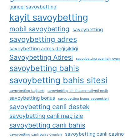
güncel savoybetting
kayit savoybetting
mobil savoybetting
savoybetting
savoybetting adres
savoybetting adres değişikliği
Savoybetting Adresi
savoybetting avantajlı oyun
savoybetting bahis
savoybetting bahis sitesi
savoybetting bağlantı
savoybetting bir kitabın maliyeti nedir
savoybetting bonus
savoybetting bonus seçenekleri
savoybetting canli destek
savoybetting canli maç izle
savoybetting canlı bahis
savoybetting canlı casino
savoybetting canlı bahis oyunları