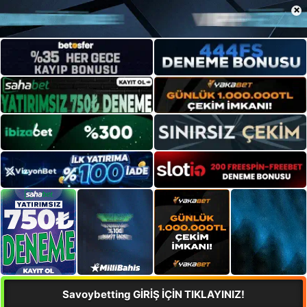
×
Savoybetting GİRİŞ İÇİN TIKLAYINIZ!