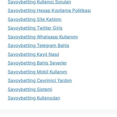
Savoybetting Kullanıcı Soruları
Savoybetting Hesap Kısıtlama Politikası
Savoybetting Site Katılımı
Savoybetting Twitter Giriş
Savoybetting Whatsapp Kullanımı
Savoybetting Telegram Bahis
Savoybetting Kayıt Nasıl
Savoybetting Bahis Severler
Savoybetting Mobil Kullanım
Savoybetting Çevrimiçi Yardım
Savoybetting Sistemi
Savoybetting Kullanıcıları