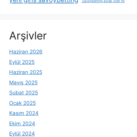
savoybetting evrak i̇ster mi
Arşivler
Haziran 2026
Eylül 2025
Haziran 2025
Mayıs 2025
Şubat 2025
Ocak 2025
Kasım 2024
Ekim 2024
Eylül 2024