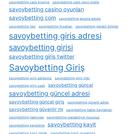
savoybetting canlı krupiye
savoybetting canlı yayın üyelik
savoybetting casino oyunları
savoybetting com
savoybetting eposta adresi
savoybetting faiz
savoybetting fırsatları
savoybetting gerekli bilgiler
savoybetting giris adresi
savoybetting girisi
savoybetting giris twitter
Savoybetting Giriş
savoybetting giriş adresiniz
savoybetting giriş linki
savoybetting güncel
savoybetting giriş saati
savoybetting güncel adresi
savoybetting güncel giriş
savoybetting güvenli adres
savoybetting güvenlir mi
savoybetting haber kaynakları
savoybetting hakkında
savoybetting i̇nanabiliyor musunuz
savoybetting kayit
savoybetting kaydolma
savoybetting kayıt olmak
savoybetting kayıt prosedürü