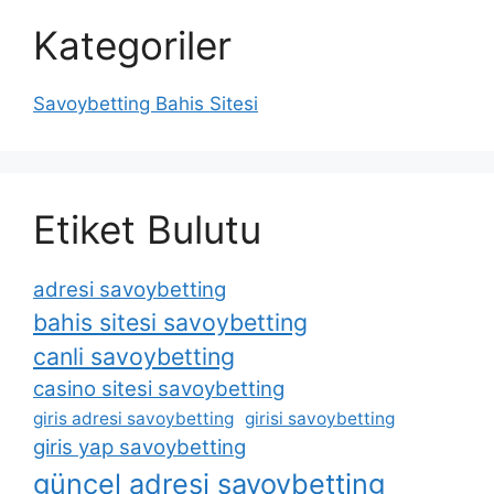
Kategoriler
Savoybetting Bahis Sitesi
Etiket Bulutu
adresi savoybetting
bahis sitesi savoybetting
canli savoybetting
casino sitesi savoybetting
giris adresi savoybetting
girisi savoybetting
giris yap savoybetting
güncel adresi savoybetting