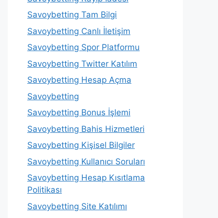
Savoybetting Tam Bilgi
Savoybetting Canlı İletişim
Savoybetting Spor Platformu
Savoybetting Twitter Katılım
Savoybetting Hesap Açma
Savoybetting
Savoybetting Bonus İşlemi
Savoybetting Bahis Hizmetleri
Savoybetting Kişisel Bilgiler
Savoybetting Kullanıcı Soruları
Savoybetting Hesap Kısıtlama
Politikası
Savoybetting Site Katılımı