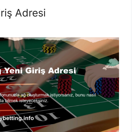
riş Adresi