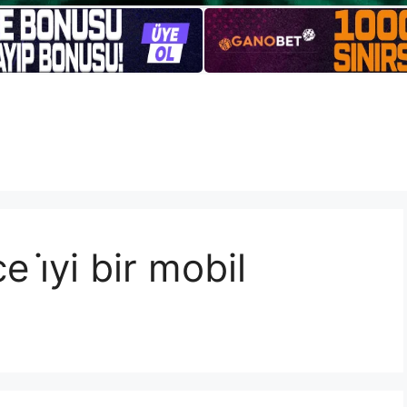
 i̇yi bir mobil