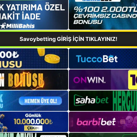
Savoybetting GİRİŞ İÇİN TIKLAYINIZ!