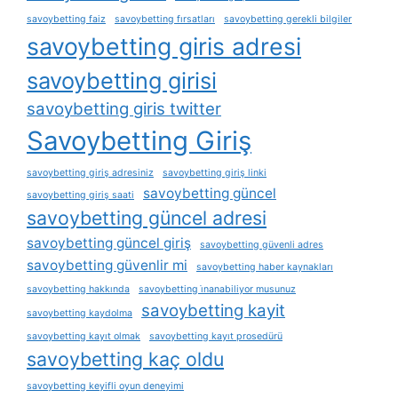
savoybetting faiz
savoybetting fırsatları
savoybetting gerekli bilgiler
savoybetting giris adresi
savoybetting girisi
savoybetting giris twitter
Savoybetting Giriş
savoybetting giriş adresiniz
savoybetting giriş linki
savoybetting güncel
savoybetting giriş saati
savoybetting güncel adresi
savoybetting güncel giriş
savoybetting güvenli adres
savoybetting güvenlir mi
savoybetting haber kaynakları
savoybetting hakkında
savoybetting i̇nanabiliyor musunuz
savoybetting kayit
savoybetting kaydolma
savoybetting kayıt olmak
savoybetting kayıt prosedürü
savoybetting kaç oldu
savoybetting keyifli oyun deneyimi