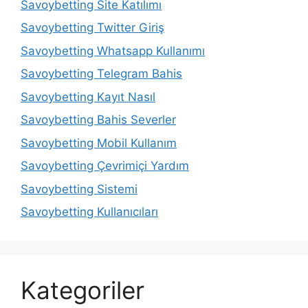
Savoybetting Site Katılımı
Savoybetting Twitter Giriş
Savoybetting Whatsapp Kullanımı
Savoybetting Telegram Bahis
Savoybetting Kayıt Nasıl
Savoybetting Bahis Severler
Savoybetting Mobil Kullanım
Savoybetting Çevrimiçi Yardım
Savoybetting Sistemi
Savoybetting Kullanıcıları
Kategoriler