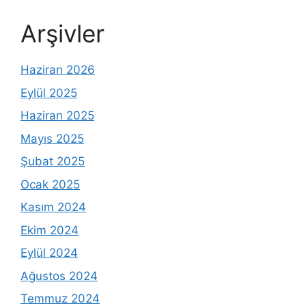
Arşivler
Haziran 2026
Eylül 2025
Haziran 2025
Mayıs 2025
Şubat 2025
Ocak 2025
Kasım 2024
Ekim 2024
Eylül 2024
Ağustos 2024
Temmuz 2024