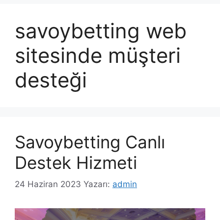
savoybetting web
sitesinde müşteri
desteği
Savoybetting Canlı
Destek Hizmeti
24 Haziran 2023
Yazarı:
admin