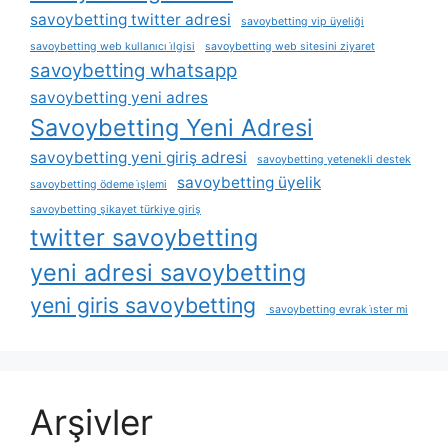
savoybetting twitter adresi
savoybetting vip üyeliği
savoybetting web kullanıcı i̇lgisi
savoybetting web sitesini ziyaret
savoybetting whatsapp
savoybetting yeni adres
Savoybetting Yeni Adresi
savoybetting yeni giriş adresi
savoybetting yetenekli destek
savoybetting üyelik
savoybetting ödeme i̇şlemi
savoybetting şikayet türkiye giriş
twitter savoybetting
yeni adresi savoybetting
yeni giris savoybetting
savoybetting evrak i̇ster mi
Arşivler