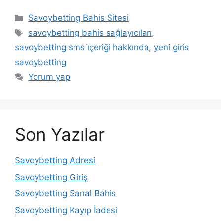
Kategoriler
Savoybetting Bahis Sitesi
Etiketler
savoybetting bahis sağlayıcıları
,
savoybetting sms i̇çeriği hakkında
,
yeni giris
savoybetting
Yorum yap
Son Yazılar
Savoybetting Adresi
Savoybetting Giriş
Savoybetting Sanal Bahis
Savoybetting Kayıp İadesi