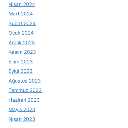
Nisan 2024
Mart 2024
Şubat 2024
Ocak 2024
Aralık 2023
Kasım 2023
Ekim 2023
Eylül 2023
Ağustos 2023
Temmuz 2023
Haziran 2023
Mayıs 2023
Nisan 2023