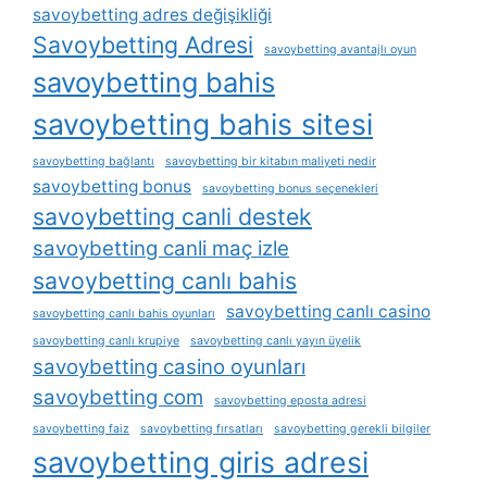
savoybetting adres değişikliği
Savoybetting Adresi
savoybetting avantajlı oyun
savoybetting bahis
savoybetting bahis sitesi
savoybetting bağlantı
savoybetting bir kitabın maliyeti nedir
savoybetting bonus
savoybetting bonus seçenekleri
savoybetting canli destek
savoybetting canli maç izle
savoybetting canlı bahis
savoybetting canlı casino
savoybetting canlı bahis oyunları
savoybetting canlı krupiye
savoybetting canlı yayın üyelik
savoybetting casino oyunları
savoybetting com
savoybetting eposta adresi
savoybetting faiz
savoybetting fırsatları
savoybetting gerekli bilgiler
savoybetting giris adresi