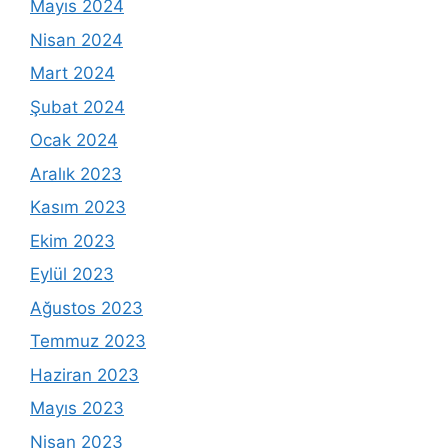
Mayıs 2024
Nisan 2024
Mart 2024
Şubat 2024
Ocak 2024
Aralık 2023
Kasım 2023
Ekim 2023
Eylül 2023
Ağustos 2023
Temmuz 2023
Haziran 2023
Mayıs 2023
Nisan 2023