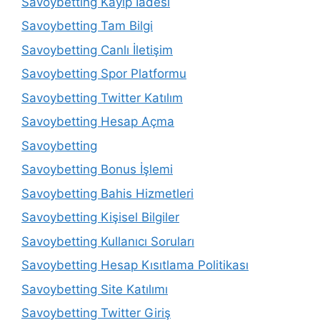
Savoybetting Kayıp İadesi
Savoybetting Tam Bilgi
Savoybetting Canlı İletişim
Savoybetting Spor Platformu
Savoybetting Twitter Katılım
Savoybetting Hesap Açma
Savoybetting
Savoybetting Bonus İşlemi
Savoybetting Bahis Hizmetleri
Savoybetting Kişisel Bilgiler
Savoybetting Kullanıcı Soruları
Savoybetting Hesap Kısıtlama Politikası
Savoybetting Site Katılımı
Savoybetting Twitter Giriş