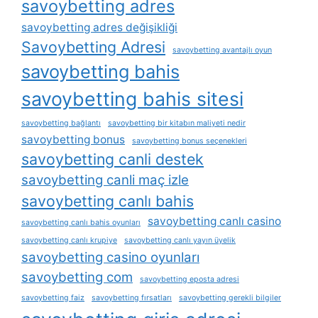
savoybetting adres
savoybetting adres değişikliği
Savoybetting Adresi
savoybetting avantajlı oyun
savoybetting bahis
savoybetting bahis sitesi
savoybetting bağlantı
savoybetting bir kitabın maliyeti nedir
savoybetting bonus
savoybetting bonus seçenekleri
savoybetting canli destek
savoybetting canli maç izle
savoybetting canlı bahis
savoybetting canlı casino
savoybetting canlı bahis oyunları
savoybetting canlı krupiye
savoybetting canlı yayın üyelik
savoybetting casino oyunları
savoybetting com
savoybetting eposta adresi
savoybetting faiz
savoybetting fırsatları
savoybetting gerekli bilgiler