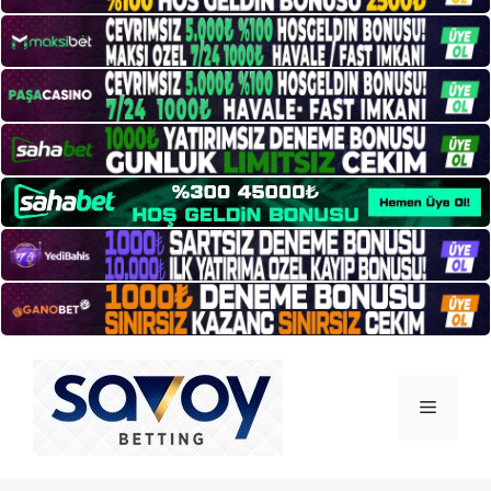
İçeriğe
atla
Menü