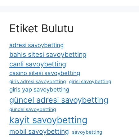
Etiket Bulutu
adresi savoybetting
bahis sitesi savoybetting
canli savoybetting
casino sitesi savoybetting
giris adresi savoybetting
girisi savoybetting
giris yap savoybetting
güncel adresi savoybetting
güncel savoybetting
kayit savoybetting
mobil savoybetting
savoybetting