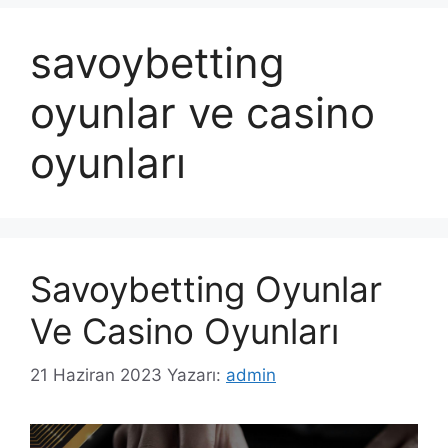
savoybetting
oyunlar ve casino
oyunları
Savoybetting Oyunlar
Ve Casino Oyunları
21 Haziran 2023
Yazarı:
admin