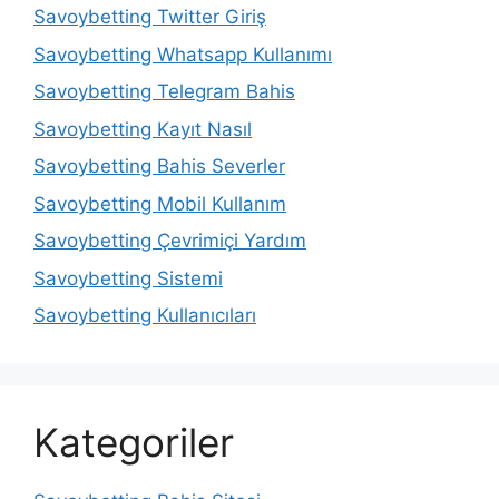
Savoybetting Twitter Giriş
Savoybetting Whatsapp Kullanımı
Savoybetting Telegram Bahis
Savoybetting Kayıt Nasıl
Savoybetting Bahis Severler
Savoybetting Mobil Kullanım
Savoybetting Çevrimiçi Yardım
Savoybetting Sistemi
Savoybetting Kullanıcıları
Kategoriler