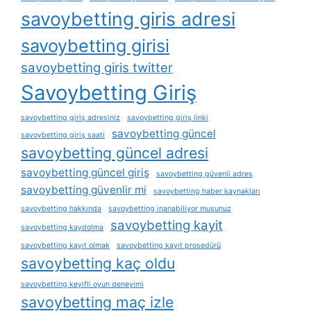
savoybetting giris adresi
savoybetting girisi
savoybetting giris twitter
Savoybetting Giriş
savoybetting giriş adresiniz
savoybetting giriş linki
savoybetting güncel
savoybetting giriş saati
savoybetting güncel adresi
savoybetting güncel giriş
savoybetting güvenli adres
savoybetting güvenlir mi
savoybetting haber kaynakları
savoybetting hakkında
savoybetting i̇nanabiliyor musunuz
savoybetting kayit
savoybetting kaydolma
savoybetting kayıt olmak
savoybetting kayıt prosedürü
savoybetting kaç oldu
savoybetting keyifli oyun deneyimi
savoybetting maç izle