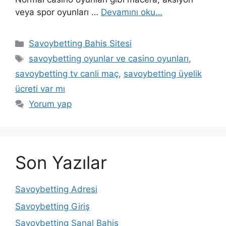
veya spor oyunları …
Devamını oku…
Kategoriler
Savoybetting Bahis Sitesi
Etiketler
savoybetting oyunlar ve casino oyunları
,
savoybetting tv canli maç
,
savoybetting üyelik
ücreti var mı
Yorum yap
Son Yazılar
Savoybetting Adresi
Savoybetting Giriş
Savoybetting Sanal Bahis