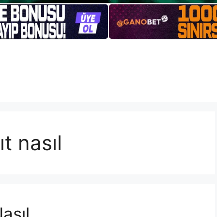
t nasıl
asıl