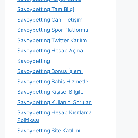
Savoybetting Tam Bilgi
Savoybetting Canlı İletişim
Savoybetting Spor Platformu
Savoybetting Twitter Katılım
Savoybetting Hesap Açma
Savoybetting
Savoybetting Bonus İşlemi
Savoybetting Bahis Hizmetleri
Savoybetting Kişisel Bilgiler
Savoybetting Kullanıcı Soruları
Savoybetting Hesap Kısıtlama
Politikası
Savoybetting Site Katılımı