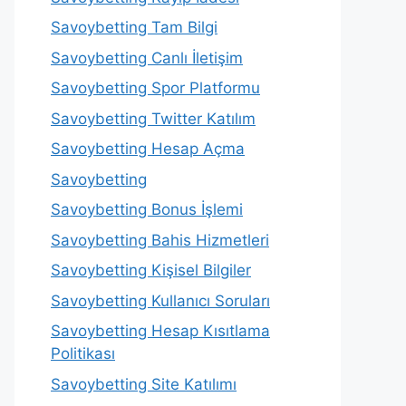
Savoybetting Tam Bilgi
Savoybetting Canlı İletişim
Savoybetting Spor Platformu
Savoybetting Twitter Katılım
Savoybetting Hesap Açma
Savoybetting
Savoybetting Bonus İşlemi
Savoybetting Bahis Hizmetleri
Savoybetting Kişisel Bilgiler
Savoybetting Kullanıcı Soruları
Savoybetting Hesap Kısıtlama
Politikası
Savoybetting Site Katılımı