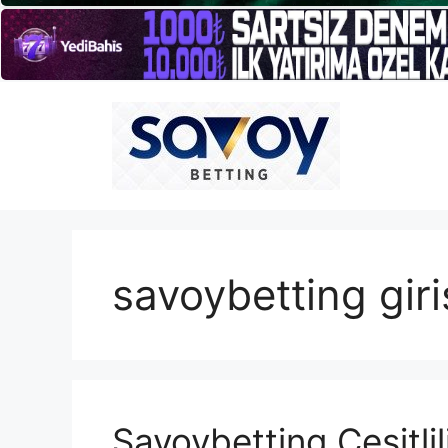
İçeriğe
atla
savoybetting gir
Savoybetting Çeşitlil