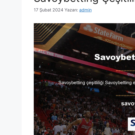
17 Şubat 2024
Yazarı:
admin